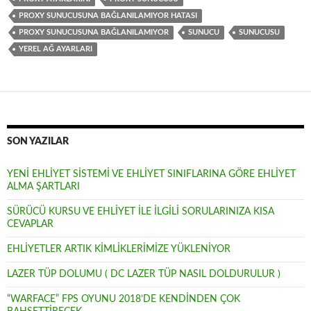
PROXY SUNUCUSUNA BAĞLANILAMIYOR HATASI
p
e
r
PROXY SUNUCUSUNA BAĞLANILAMIYOR
SUNUCU
SUNUCUSU
s
YEREL AĞ AYARLARI
t
SON YAZILAR
YENİ EHLİYET SİSTEMİ VE EHLİYET SINIFLARINA GÖRE EHLİYET
ALMA ŞARTLARI
SÜRÜCÜ KURSU VE EHLİYET İLE İLGİLİ SORULARINIZA KISA
CEVAPLAR
EHLİYETLER ARTIK KİMLİKLERİMİZE YÜKLENİYOR
LAZER TÜP DOLUMU ( DC LAZER TÜP NASIL DOLDURULUR )
“WARFACE” FPS OYUNU 2018’DE KENDİNDEN ÇOK