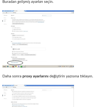
Buradan
gelişmiş ayarlar
ı seçin.
Daha sonra
proxy ayarlarını
değiştirin yazısına tıklayın.