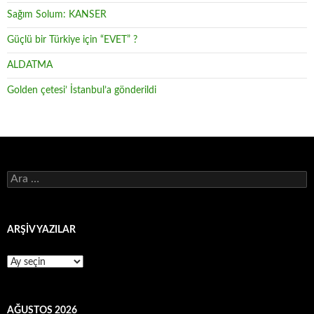
Sağım Solum: KANSER
Güçlü bir Türkiye için “EVET” ?
ALDATMA
Golden çetesi’ İstanbul’a gönderildi
Arama:
ARŞİV YAZILAR
ARŞİV
YAZILAR
AĞUSTOS 2026