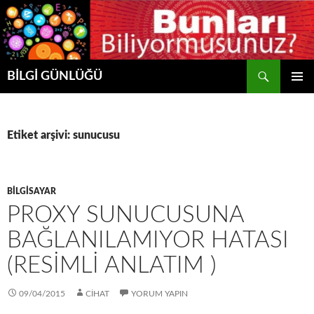
Ara
BİLGİ GÜNLÜĞÜ
İÇERIĞE
BIRINCI
ATLA
MENÜ
Etiket arşivi: sunucusu
BILGISAYAR
PROXY SUNUCUSUNA
BAĞLANILAMIYOR HATASI
(RESIMLI ANLATIM )
09/04/2015
CIHAT
YORUM YAPIN