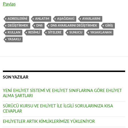
o
t
t
n
u
Paylaş
o
e
s
t
m
ADRESLERINI
ANLATIM
AŞAĞIDAKI
AYARLARINI
k
r
A
e
b
DEĞIŞTIRMEK
DNS
DNS AYARLARINI DEĞIŞTIRMEK
GİRİŞ
p
r
l
KULLAN
RESIMLI
SİTELERE
SUNUCU
YASAKLANAN
YASAKLI
p
e
r
s
t
SON YAZILAR
YENİ EHLİYET SİSTEMİ VE EHLİYET SINIFLARINA GÖRE EHLİYET
ALMA ŞARTLARI
SÜRÜCÜ KURSU VE EHLİYET İLE İLGİLİ SORULARINIZA KISA
CEVAPLAR
EHLİYETLER ARTIK KİMLİKLERİMİZE YÜKLENİYOR