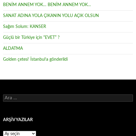
BENİM ANNEM YOK… BENİM ANNEM YOK…
SANAT ADINA YOLA ÇIKANIN YOLU AÇIK OLSUN
Sağım Solum: KANSER
Güçlü bir Türkiye için “EVET” ?
ALDATMA
Golden çetesi’ İstanbul’a gönderildi
Arama:
ARŞİV YAZILAR
ARŞİV