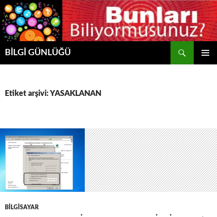
Ara
BİLGİ GÜNLÜĞÜ
İÇERIĞE
BIRINCI
ATLA
MENÜ
Etiket arşivi: YASAKLANAN
BILGISAYAR