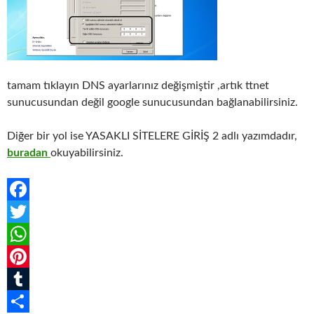
tamam tıklayın DNS ayarlarınız değişmiştir ,artık ttnet
sunucusundan değil google sunucusundan bağlanabilirsiniz.
Diğer bir yol ise YASAKLI SİTELERE GİRİŞ 2 adlı yazımdadır,
buradan
okuyabilirsiniz.
F
a
T
c
w
W
e
i
h
P
b
t
a
i
T