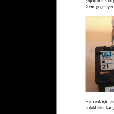
Enjektöre 4 cc
2 cm .geçmeyin 
Her renk için bi
enjektörler karı