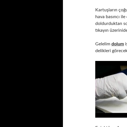
Kartuşların çoğu
hava basıncı ile ç
doldurduktan son
tıkayın üzerinid
Gelelim
dolum
i
delikleri görece