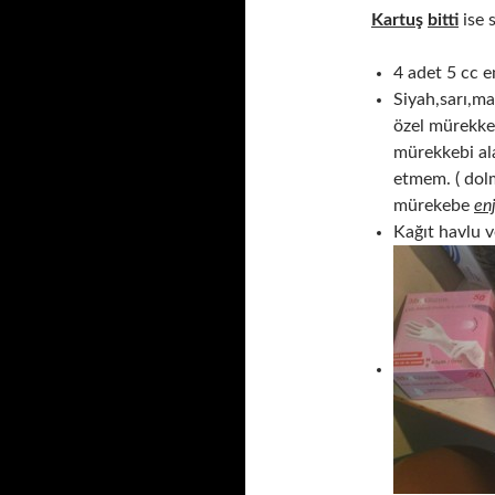
Kartuş
bitti
ise s
4 adet 5 cc e
Siyah,sarı,ma
özel mürekkep
mürekkebi ala
etmem. ( dol
mürekebe
en
Kağıt havlu v