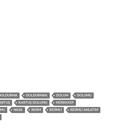
DOLDURMA
DOLDURMAK
DOLUM
DOLUMU
ARTUŞ
KARTUŞ DOLUMU
MÜREKKEP
UMU
NASIL
RESIM
RESIMLI
RESIMLI ANLATIM