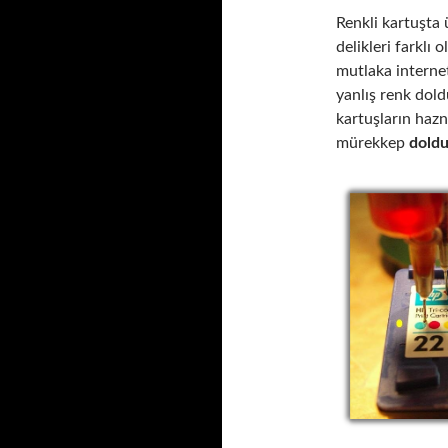
Renkli kartuşta 
delikleri farklı 
mutlaka internet
yanlış renk dold
kartuşların haz
mürekkep
dold