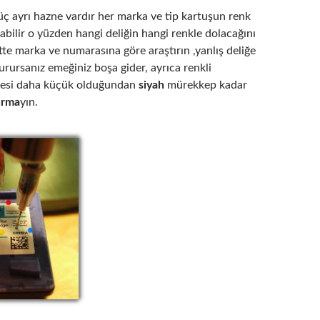
üç ayrı hazne vardır her marka ve tip kartuşun renk
olabilir o yüzden hangi deliğin hangi renkle dolacağını
te marka ve numarasına göre araştırın ,yanlış deliğe
urursanız emeğiniz boşa gider, ayrıca renkli
nesi daha küçük olduğundan
siyah
mürekkep kadar
urma
yın.