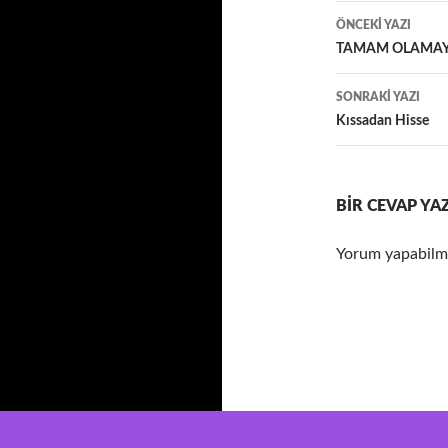
t
Yazı
ÖNCEKI YAZI
dolaşımı
TAMAM OLAMAY
SONRAKI YAZI
Kıssadan Hisse
BIR CEVAP YA
Yorum yapabilm