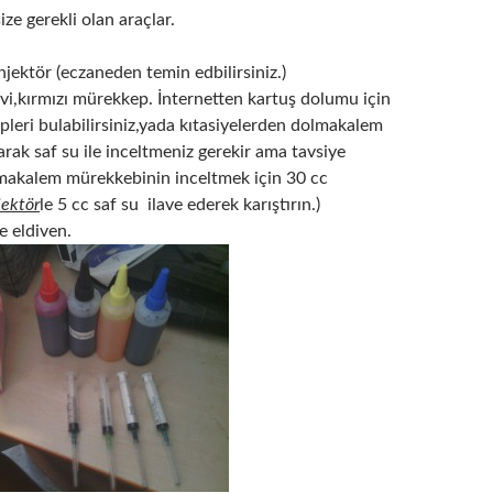
ize gerekli olan araçlar.
njektör (eczaneden temin edbilirsiniz.)
vi,kırmızı mürekkep. İnternetten kartuş dolumu için
leri bulabilirsiniz,yada kıtasiyelerden dolmakalem
rak saf su ile inceltmeniz gerekir ama tavsiye
makalem mürekkebinin inceltmek için 30 cc
jektör
le 5 cc saf su ilave ederek karıştırın.)
e eldiven.