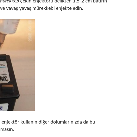
mürekkep
çekin enjektörü delikten 1,5-2 cm batırın
ve yavaş yavaş mürekkebi enjekte edin.
r enjektör kullanın diğer dolumlarınızda da bu
şmasın.