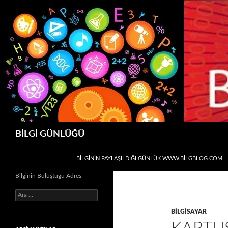
Ara
BİLGİ GÜNLÜĞÜ
İÇERIĞE ATLA
BİLGİNİN PAYLAŞILDIĞI GÜNLÜK WWW.BILGBLOG.COM
Bilginin Buluştuğu Adres
Arama:
BILGISAYAR