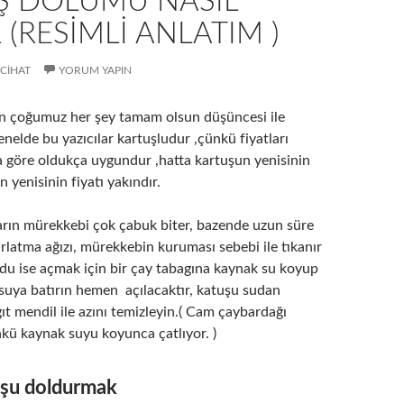
Ş DOLUMU NASIL
R (RESIMLI ANLATIM )
CIHAT
YORUM YAPIN
en çoğumuz her şey tamam olsun düşüncesi ile
genelde bu yazıcılar kartuşludur ,çünkü fiyatları
a göre oldukça uygundur ,hatta kartuşun yenisinin
ın yenisinin fiyatı yakındır.
ların mürekkebi çok çabuk biter, bazende uzun süre
rlatma ağızı, mürekkebin kuruması sebebi ile tıkanır
ldu ise açmak için bir çay tabagına kaynak su koyup
 suya batırın hemen açılacaktır, katuşu sudan
ğıt mendil ile azını temizleyin.( Cam çaybardağı
kü kaynak suyu koyunca çatlıyor. )
uşu doldurmak