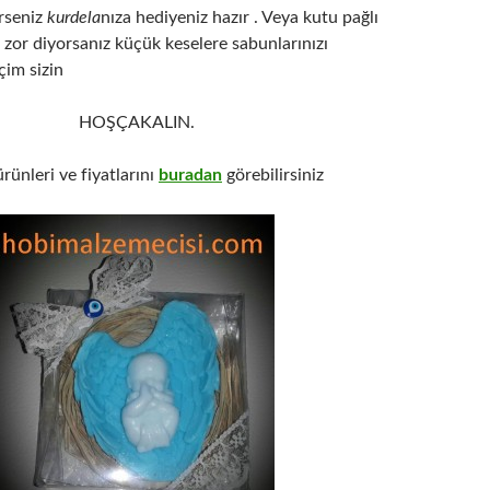
irseniz
kurdela
nıza hediyeniz hazır . Veya kutu pağlı
zor diyorsanız küçük keselere sabunlarınızı
çim sizin
HOŞÇAKALIN.
ürünleri ve fiyatlarını
buradan
görebilirsiniz