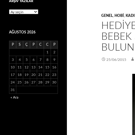
ARŞİV YAZILAR
ARŞİV
GENEL
,
HOBI
,
KAD
YAZILAR
HEDİYE
AĞUSTOS 2026
BEBEK
BULUNU
P
S
Ç
P
C
C
P
1
2
3
4
5
6
7
8
9
25/06/2015
10
11
12
13
14
15
16
17
18
19
20
21
22
23
24
25
26
27
28
29
30
31
« Ara