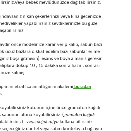
lirsiniz.Veya bebek mevlüdünüzde dağıtabilirsiniz.
larındaysanız nikah şekerlerinizi veya kına gecenizde
hediyelikler yapabilirsiniz sevdiklerinizle bu güzel
şabilirsiniz.
aydır önce modelinize karar verip kalıp, sabun bazı
ok ucuz bazlara dikkat edelim bazı sabunlar erime
ğiniz boşa gitmesin) esans ve boya almanız gerekir.
lıplara döküp 10 , 15 dakika sonra hazır , sonrası
nüze kalmış .
pımını etraflıca anlattığım makalemi
buradan
z.
 koyabilirsiniz kutunun içine önce gramafon kağıdı
k sabunun altına koyabilirsiniz (
gramafon kağıdı
ulabilirsiniz) veya
doğal rafya
kullana bilirsiniz
 seçeceğiniz dantel veya saten kurdelayla bağlayıp