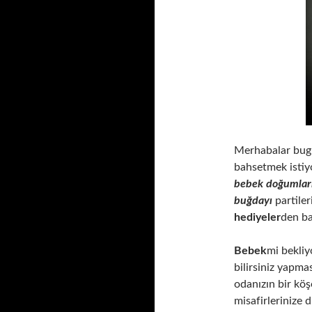
Merhabalar bugün
bahsetmek isti
bebek doğumlar
buğdayı
partiler
hediyeler
den ba
Bebek
mi bekliy
bilirsiniz yapma
odanızın bir köş
misafirlerinize