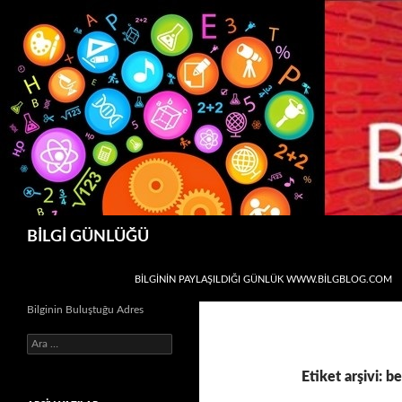
Ara
BİLGİ GÜNLÜĞÜ
İÇERIĞE ATLA
BİLGİNİN PAYLAŞILDIĞI GÜNLÜK WWW.BILGBLOG.COM
Bilginin Buluştuğu Adres
Arama:
Etiket arşivi: b