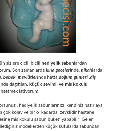
 sizlere cicili bicili
hediyelik sabun
lardan
yorum. Son zamanlarda
kına geceleri
nde,
nikah
larda
ı
,
bebek mevlütleri
nde hatta
doğum günleri ,diş
inde dağıtılan,
küçük sevimli ve mis kokulu
hsetmek istiyorum.
orsunuz,, hediyelik sabunlarınızı kendiniz hazırlaya
sı çok kolay ve bir o kadarda zevklidir hastane
esine mis kokulu sabun buketi yapabilir .Gelen
 dilediğiniz modellerden küçük kutularda sabundan