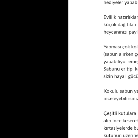
hediyeler yapabi
Evlilik hazırlık
küçük dağıtılan 
heycanınızı payla
Yapması çok kol
(sabun alırken ç
yapabiliyor eme
Sabunu eritip ka
sizin hayal gücü
Kokulu sabun ya
inceleyebilirsini
Çeşitli kutulara
alıp ince kesere
kırtasiyelerde b
kutunun üzerine