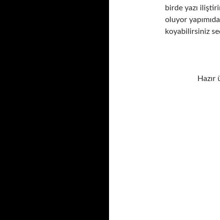
birde yazı iliştir
oluyor yapımıda 
koyabilirsiniz se
Hazır 