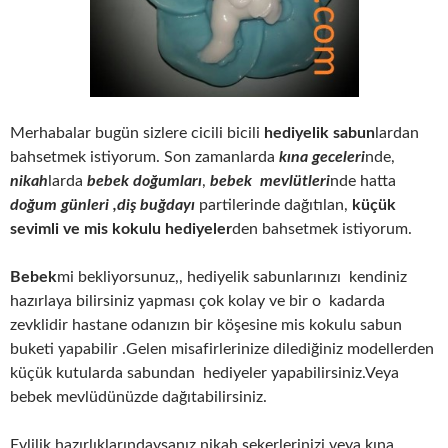
Merhabalar bugün sizlere cicili bicili
hediyelik sabun
lardan
bahsetmek istiyorum. Son zamanlarda
kına geceleri
nde,
nikah
larda
bebek doğumları
,
bebek mevlütleri
nde hatta
doğum günleri ,diş buğdayı
partilerinde dağıtılan,
küçük
sevimli ve mis kokulu hediyeler
den bahsetmek istiyorum.
Bebek
mi bekliyorsunuz,, hediyelik sabunlarınızı kendiniz
hazırlaya bilirsiniz yapması çok kolay ve bir o kadarda
zevklidir hastane odanızın bir köşesine mis kokulu sabun
buketi yapabilir .Gelen misafirlerinize dilediğiniz modellerden
küçük kutularda sabundan hediyeler yapabilirsiniz.Veya
bebek mevlüdünüzde dağıtabilirsiniz.
Evlilik hazırlıklarındaysanız nikah şekerlerinizi veya kına