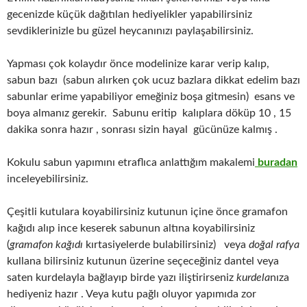
gecenizde küçük dağıtılan hediyelikler yapabilirsiniz
sevdiklerinizle bu güzel heycanınızı paylaşabilirsiniz.
Yapması çok kolaydır önce modelinize karar verip kalıp,
sabun bazı (sabun alırken çok ucuz bazlara dikkat edelim bazı
sabunlar erime yapabiliyor emeğiniz boşa gitmesin) esans ve
boya almanız gerekir. Sabunu eritip kalıplara döküp 10 , 15
dakika sonra hazır , sonrası sizin hayal gücünüze kalmış .
Kokulu sabun yapımını etraflıca anlattığım makalemi
buradan
inceleyebilirsiniz.
Çeşitli kutulara koyabilirsiniz kutunun içine önce gramafon
kağıdı alıp ince keserek sabunun altına koyabilirsiniz
(
gramafon kağıdı
kırtasiyelerde bulabilirsiniz) veya
doğal rafya
kullana bilirsiniz kutunun üzerine seçeceğiniz dantel veya
saten kurdelayla bağlayıp birde yazı iliştirirseniz
kurdela
nıza
hediyeniz hazır . Veya kutu pağlı oluyor yapımıda zor