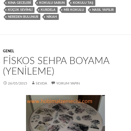
t
KINA GECELERI
KOKULU SABUN
KOKULU TAŞ
KÜÇÜK SEVIMLI
KURDELA
MIS KOKULU
NASIL YAPILIR
NEREDEN BULUNUR
NIKAH
GENEL
FİSKOS SEHPA BOYAMA
(YENİLEME)
26/05/2015
SEVDA
YORUM YAPIN