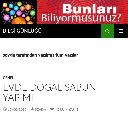
Ara
BİLGİ GÜNLÜĞÜ
İÇERIĞE
BIRINCI
ATLA
MENÜ
sevda tarafından yazılmış tüm yazılar
GENEL
EVDE DOĞAL SABUN
YAPIMI
17/08/2015
SEVDA
YORUM YAPIN