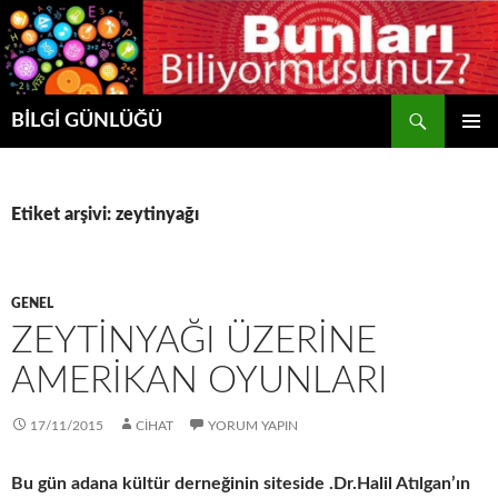
Ara
BİLGİ GÜNLÜĞÜ
İÇERIĞE
BIRINCI
ATLA
MENÜ
Etiket arşivi: zeytinyağı
GENEL
ZEYTİNYAĞI ÜZERİNE
AMERİKAN OYUNLARI
17/11/2015
CIHAT
YORUM YAPIN
Bu gün adana kültür derneğinin siteside .Dr.Halil Atılgan’ın