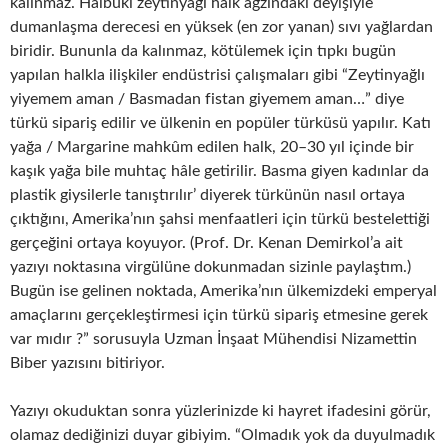
kalınmaz. Hâlbuki zeytinyağı halk ağzındaki deyişiyle
dumanlaşma derecesi en yüksek (en zor yanan) sıvı yağlardan
biridir. Bununla da kalınmaz, kötülemek için tıpkı bugün
yapılan halkla ilişkiler endüstrisi çalışmaları gibi “Zeytinyağlı
yiyemem aman / Basmadan fistan giyemem aman…” diye
türkü sipariş edilir ve ülkenin en popüler türküsü yapılır. Katı
yağa / Margarine mahkûm edilen halk, 20–30 yıl içinde bir
kaşık yağa bile muhtaç hâle getirilir. Basma giyen kadınlar da
plastik giysilerle tanıştırılır’ diyerek türkünün nasıl ortaya
çıktığını, Amerika’nın şahsi menfaatleri için türkü bestelettiği
gerçeğini ortaya koyuyor. (Prof. Dr. Kenan Demirkol’a ait
yazıyı noktasına virgülüne dokunmadan sizinle paylaştım.)
Bugün ise gelinen noktada, Amerika’nın ülkemizdeki emperyal
amaçlarını gerçekleştirmesi için türkü sipariş etmesine gerek
var mıdır ?” sorusuyla Uzman İnşaat Mühendisi Nizamettin
Biber yazısını bitiriyor.
Yazıyı okuduktan sonra yüzlerinizde ki hayret ifadesini görür,
olamaz dediğinizi duyar gibiyim. “Olmadık yok da duyulmadık