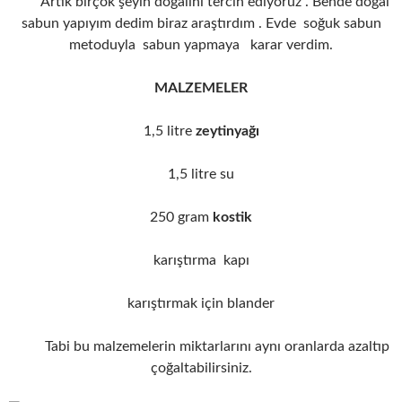
Artık birçok şeyin doğalını tercih ediyoruz . Bende doğal
sabun yapıyım dedim biraz araştırdım . Evde soğuk sabun
metoduyla sabun yapmaya karar verdim.
MALZEMELER
1,5 litre
zeytinyağı
1,5 litre su
250 gram
kostik
karıştırma kapı
karıştırmak için blander
Tabi bu malzemelerin miktarlarını aynı oranlarda azaltıp
çoğaltabilirsiniz.