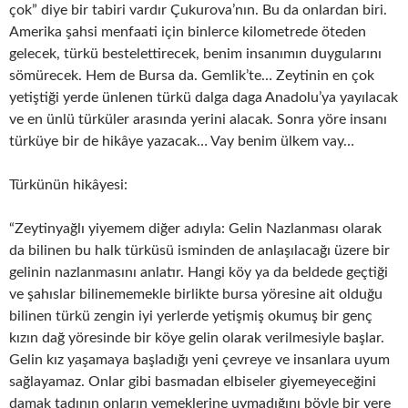
çok” diye bir tabiri vardır Çukurova’nın. Bu da onlardan biri.
Amerika şahsi menfaati için binlerce kilometrede öteden
gelecek, türkü bestelettirecek, benim insanımın duygularını
sömürecek. Hem de Bursa da. Gemlik’te… Zeytinin en çok
yetiştiği yerde ünlenen türkü dalga daga Anadolu’ya yayılacak
ve en ünlü türküler arasında yerini alacak. Sonra yöre insanı
türküye bir de hikâye yazacak… Vay benim ülkem vay…
Türkünün hikâyesi:
“Zeytinyağlı yiyemem diğer adıyla: Gelin Nazlanması olarak
da bilinen bu halk türküsü isminden de anlaşılacağı üzere bir
gelinin nazlanmasını anlatır. Hangi köy ya da beldede geçtiği
ve şahıslar bilinememekle birlikte bursa yöresine ait olduğu
bilinen türkü zengin iyi yerlerde yetişmiş okumuş bir genç
kızın dağ yöresinde bir köye gelin olarak verilmesiyle başlar.
Gelin kız yaşamaya başladığı yeni çevreye ve insanlara uyum
sağlayamaz. Onlar gibi basmadan elbiseler giyemeyeceğini
damak tadının onların yemeklerine uymadığını böyle bir yere