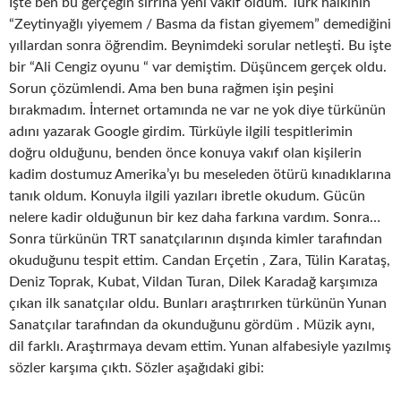
İşte ben bu gerçeğin sırrına yeni vakıf oldum. Türk halkının
“Zeytinyağlı yiyemem / Basma da fistan giyemem” demediğini
yıllardan sonra öğrendim. Beynimdeki sorular netleşti. Bu işte
bir “Ali Cengiz oyunu “ var demiştim. Düşüncem gerçek oldu.
Sorun çözümlendi. Ama ben buna rağmen işin peşini
bırakmadım. İnternet ortamında ne var ne yok diye türkünün
adını yazarak Google girdim. Türküyle ilgili tespitlerimin
doğru olduğunu, benden önce konuya vakıf olan kişilerin
kadim dostumuz Amerika’yı bu meseleden ötürü kınadıklarına
tanık oldum. Konuyla ilgili yazıları ibretle okudum. Gücün
nelere kadir olduğunun bir kez daha farkına vardım. Sonra…
Sonra türkünün TRT sanatçılarının dışında kimler tarafından
okuduğunu tespit ettim. Candan Erçetin , Zara, Tülin Karataş,
Deniz Toprak, Kubat, Vildan Turan, Dilek Karadağ karşımıza
çıkan ilk sanatçılar oldu. Bunları araştırırken türkünün Yunan
Sanatçılar tarafından da okunduğunu gördüm . Müzik aynı,
dil farklı. Araştırmaya devam ettim. Yunan alfabesiyle yazılmış
sözler karşıma çıktı. Sözler aşağıdaki gibi: