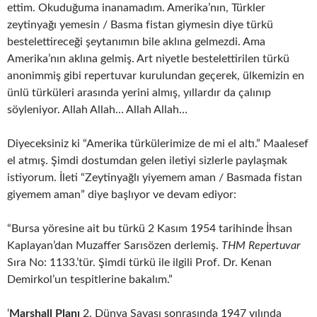
ettim. Okuduğuma inanamadım. Amerika’nın, Türkler
zeytinyağı yemesin / Basma fistan giymesin diye türkü
bestelettireceği şeytanımın bile aklına gelmezdi. Ama
Amerika’nın aklına gelmiş. Art niyetle bestelettirilen türkü
anonimmiş gibi repertuvar kurulundan geçerek, ülkemizin en
ünlü türküleri arasında yerini almış, yıllardır da çalınıp
söyleniyor. Allah Allah… Allah Allah…
Diyeceksiniz ki “Amerika türkülerimize de mi el altı.” Maalesef
el atmış. Şimdi dostumdan gelen iletiyi sizlerle paylaşmak
istiyorum. İleti “Zeytinyağlı yiyemem aman / Basmada fistan
giyemem aman” diye başlıyor ve devam ediyor:
“Bursa yöresine ait bu türkü 2 Kasım 1954 tarihinde İhsan
Kaplayan’dan Muzaffer Sarısözen derlemiş.
THM Repertuvar
Sıra No: 1133.’tür. Şimdi türkü ile ilgili Prof. Dr. Kenan
Demirkol’un tespitlerine bakalım.”
‘
Marshall Planı
2. Dünya Savaşı sonrasında 1947 yılında