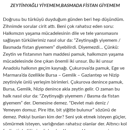
ZEYTİNYAĞLI YİYEMEM,BASMADA FİSTAN GİYEMEM
Doğrusu bu türküyü duyduğum günden beri hep düşündüm.
Zihnimde sorular cirit attı. Beni çok rahatsız eden soru:
Halkımızın yaşama mücadelesinin dile ve tele yansımasını
sağlayan türkülerimiz nasıl olur da: “Zeytinyağlı yiyemem /
Basmada fistan giyemem” diyebilirdi. Diyemezdi… Çünkü:
Zeytin ve fistanının ham maddesi pamuk, halkımızın yaşama
mücadelesinde öne çıkan önemli iki unsur. Bu iki unsur
Anadolu halkının geçim kaynağı. Çukurova’da pamuk, Ege ve
Marmara’da özellikle Bursa – Gemlik – Gaziantep ve Nizip
zeytiniyle ünlü yerleşim birimleri. Çukurova denince pamuk,
Bursa, Gemlik, Nizip denince akla zeytin gelir. O zaman bu
halk nasıl olur da: “Zeytinyağlı yiyemem / Basma da fistan
giyemem” der. Demesine demez. “Devlet malı deniz /
Yemeyen domuz. Pire itte, bit yiğitte bulunur” sözünü de
demez. Pekiyi bunları kim der? Seni yok etmek isteyen güçler,
sömürmek isteyen, varlığından rahatsız olanlar der. Altıncı kol