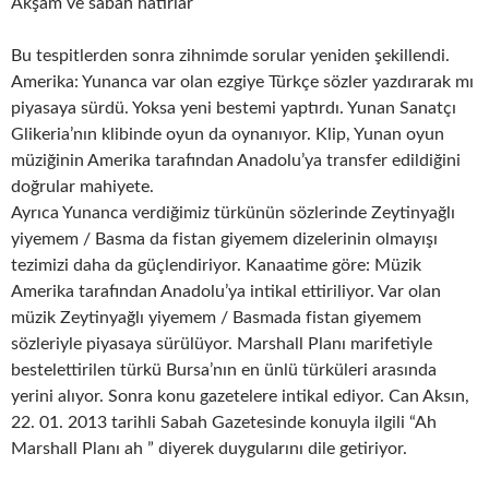
Akşam ve sabah hatırlar
Bu tespitlerden sonra zihnimde sorular yeniden şekillendi.
Amerika: Yunanca var olan ezgiye Türkçe sözler yazdırarak mı
piyasaya sürdü. Yoksa yeni bestemi yaptırdı. Yunan Sanatçı
Glikeria’nın klibinde oyun da oynanıyor. Klip, Yunan oyun
müziğinin Amerika tarafından Anadolu’ya transfer edildiğini
doğrular mahiyete.
Ayrıca Yunanca verdiğimiz türkünün sözlerinde Zeytinyağlı
yiyemem / Basma da fistan giyemem dizelerinin olmayışı
tezimizi daha da güçlendiriyor. Kanaatime göre: Müzik
Amerika tarafından Anadolu’ya intikal ettiriliyor. Var olan
müzik Zeytinyağlı yiyemem / Basmada fistan giyemem
sözleriyle piyasaya sürülüyor. Marshall Planı marifetiyle
bestelettirilen türkü Bursa’nın en ünlü türküleri arasında
yerini alıyor. Sonra konu gazetelere intikal ediyor. Can Aksın,
22. 01. 2013 tarihli Sabah Gazetesinde konuyla ilgili “Ah
Marshall Planı ah ” diyerek duygularını dile getiriyor.