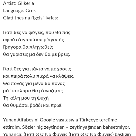
Artist: Glikeria
Language: Grek
Giati thes na figeis” lyrics:
Γιατί θες να φύγεις, που θα πας
αφού σ’αγαπώ και μ’αγαπάς
Γρήγορα θα πληγωθείς
θα γυρίσεις μα δεν θα με βρεις.
Γιατί θες για πάντα να με χάσεις
και πικρά πολύ πικρά να κλάψεις.
Θα πονάς για μένα θα πονάς
μές’το κλάμα θα μ’αναζητάς
Τη κάλη μου τη ψυχή
θα θυμάσαι βράδι και πρωϊ
Yunan Alfabesini Google vasıtasıyla Türkçeye tercüme
ettirdim. Sözler hiç zeytinden – zeytinyağından bahsetmiyor.
Yunanca: (Γιατί Θες Να Φύγεις (Γιατι Θες Να Φυγεις) başlığın