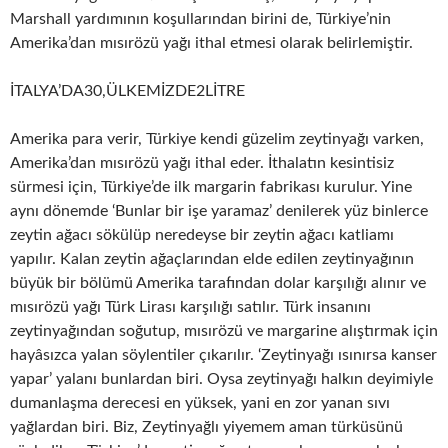
Marshall yardımının koşullarından birini de, Türkiye’nin
Amerika’dan mısırözü yağı ithal etmesi olarak belirlemiştir.
İTALYA’DA30,ÜLKEMİZDE2LİTRE
Amerika para verir, Türkiye kendi güzelim zeytinyağı varken,
Amerika’dan mısırözü yağı ithal eder. İthalatın kesintisiz
sürmesi için, Türkiye’de ilk margarin fabrikası kurulur. Yine
aynı dönemde ‘Bunlar bir işe yaramaz’ denilerek yüz binlerce
zeytin ağacı sökülüp neredeyse bir zeytin ağacı katliamı
yapılır. Kalan zeytin ağaçlarından elde edilen zeytinyağının
büyük bir bölümü Amerika tarafından dolar karşılığı alınır ve
mısırözü yağı Türk Lirası karşılığı satılır. Türk insanını
zeytinyağından soğutup, mısırözü ve margarine alıştırmak için
hayâsızca yalan söylentiler çıkarılır. ‘Zeytinyağı ısınırsa kanser
yapar’ yalanı bunlardan biri. Oysa zeytinyağı halkın deyimiyle
dumanlaşma derecesi en yüksek, yani en zor yanan sıvı
yağlardan biri. Biz, Zeytinyağlı yiyemem aman türküsünü