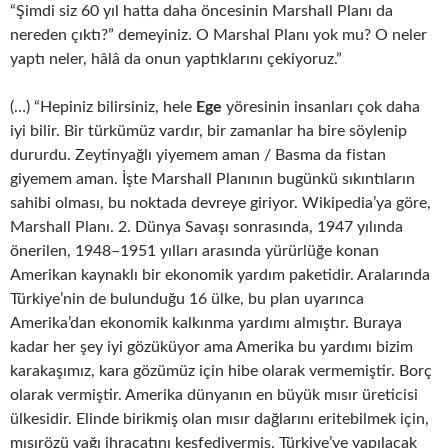
“Şimdi siz 60 yıl hatta daha öncesinin Marshall Planı da
nereden çıktı?” demeyiniz. O Marshal Planı yok mu? O neler
yaptı neler, hâlâ da onun yaptıklarını çekiyoruz.”
(…) “Hepiniz bilirsiniz, hele
Ege
yöresinin insanları çok daha
iyi bilir. Bir türkümüz vardır, bir zamanlar ha bire söylenip
dururdu. Zeytinyağlı yiyemem aman / Basma da fistan
giyemem aman. İşte Marshall Planının bugünkü sıkıntıların
sahibi olması, bu noktada devreye giriyor. Wikipedia’ya göre,
Marshall Planı. 2. Dünya Savaşı sonrasında, 1947 yılında
önerilen, 1948–1951 yılları arasında yürürlüğe konan
Amerikan kaynaklı bir ekonomik yardım paketidir. Aralarında
Türkiye’nin de bulunduğu 16 ülke, bu plan uyarınca
Amerika’dan ekonomik kalkınma yardımı almıştır. Buraya
kadar her şey iyi gözüküyor ama Amerika bu yardımı bizim
karakaşımız, kara gözümüz için hibe olarak vermemiştir. Borç
olarak vermiştir. Amerika dünyanın en büyük mısır üreticisi
ülkesidir. Elinde birikmiş olan mısır dağlarını eritebilmek için,
mısırözü yağı ihracatını keşfedivermiş, Türkiye’ye yapılacak