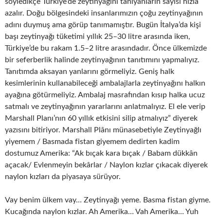
söyledikçe Türkiye’de zeytinyağını tanıyanların sayısı hızla
azalır. Doğu bölgesindeki insanlarımızın çoğu zeytinyağının
adını duymuş ama görüp tanımamıştır. Bugün İtalya’da kişi
başı zeytinyağı tüketimi yıllık 25–30 litre arasında iken,
Türkiye’de bu rakam 1.5–2 litre arasındadır. Önce ülkemizde
bir seferberlik halinde zeytinyağının tanıtımını yapmalıyız.
Tanıtımda aksayan yanlarını görmeliyiz. Geniş halk
kesimlerinin kullanabileceği ambalajlarla zeytinyağını halkın
ayağına götürmeliyiz. Ambalaj masrafından kısıp halka ucuz
satmalı ve zeytinyağının yararlarını anlatmalıyız. El ele verip
Marshall Planı’nın 60 yıllık etkisini silip atmalıyız” diyerek
yazısını bitiriyor. Marshall Plânı münasebetiyle Zeytinyağlı
yiyemem / Basmada fistan giyemem dedirten kadim
dostumuz Amerika: “Ak bıçak kara bıçak / Babam dükkân
açacak/ Evlenmeyin bekârlar / Naylon kızlar çıkacak diyerek
naylon kızları da piyasaya sürüyor.
Vay benim ülkem vay… Zeytinyağı yeme. Basma fistan giyme.
Kucağında naylon kızlar. Ah Amerika… Vah Amerika… Yuh