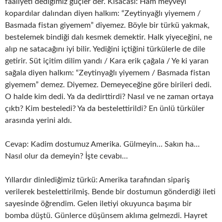
faaliyeti dediğimiz güçler der. Kısacası: Ham meyveyi
kopardılar dalından diyen halkım: “Zeytinyağlı yiyemem /
Basmada fistan giyemem” diyemez. Böyle bir türkü yakmak,
bestelemek bindiği dalı kesmek demektir. Halk yiyeceğini, ne
alıp ne satacağını iyi bilir. Yediğini içtiğini türkülerle de dile
getirir. Süt içitim dilim yandı / Kara erik çağala / Ye ki yaran
sağala diyen halkım: “Zeytinyağlı yiyemem / Basmada fistan
giyemem” demez. Diyemez. Demeyeceğine göre birileri dedi.
O halde kim dedi. Ya da dedirttirdi? Nasıl ve ne zaman ortaya
çıktı? Kim besteledi? Ya da bestelettirildi? En ünlü türküler
arasında yerini aldı.
Cevap: Kadim dostumuz Amerika. Gülmeyin… Sakın ha…
Nasıl olur da demeyin? İşte cevabı…
Yıllardır dinlediğimiz türkü: Amerika tarafından sipariş
verilerek bestelettirilmiş. Bende bir dostumun gönderdiği ileti
sayesinde öğrendim. Gelen iletiyi okuyunca başıma bir
bomba düştü. Günlerce düşünsem aklıma gelmezdi. Hayret