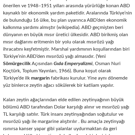
önerilen ve 1948–1951 yılları arasında yürürlüğe konan ABD
kaynaklı bir ekonomik yardım paketidir. Aralarında Türkiye’nin
de bulunduğu 16 ülke, bu plan uyarınca ABD’den ekonomik
kalkınma yardımı almıştır (wikipedia). ABD geçmişten beri
dünyanın en büyük mısır üretici ülkesidir. ABD birikmiş olan
mısır dağlarını eritmenin bir yolu olarak mısırözü yağı
ihracatını keşfetmiştir. Marshal yardımının koşullarından biri
Türkiye’nin ABD’den mısırözü yağı almasıdır. (Yeni
Sömürgecilik
Açısından
Gıda Emperyalizmi
, Osman Nuri
Koçtürk, Toplum Yayınları, 1966). Buna koşut olarak
Türkiye’de ilk
margarin
fabrikası kurulur. Yine aynı dönemde
yüz binlerce zeytin ağacı sökülerek bir katliam yapılır.
Kalan zeytin ağaçlarından elde edilen zeytinyağının büyük
bölümü ABD tarafından Dolar karşılığı alınır ve mısırözü yağı
TL karşılığı satılır. Türk insanı zeytinyağından soğutulur ve
mısırözü yağı ile margarine alıştırılır . Bu amaçla zeytinyağı
ısınırsa kanser yapar gibi yalanlar uydurmaktan da geri