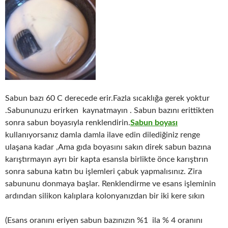
Sabun bazı 60 C derecede erir.Fazla sıcaklığa gerek yoktur
.Sabununuzu erirken kaynatmayın . Sabun bazını erittikten
sonra sabun boyasıyla renklendirin.
Sabun boyası
kullanıyorsanız damla damla ilave edin dilediğiniz renge
ulaşana kadar ,Ama gıda boyasını sakın direk sabun bazına
karıştırmayın ayrı bir kapta esansla birlikte önce karıştırın
sonra sabuna katın bu işlemleri çabuk yapmalısınız. Zira
sabununu donmaya başlar. Renklendirme ve esans işleminin
ardından silikon kalıplara kolonyanızdan bir iki kere sıkın
(Esans oranını eriyen sabun bazınızın %1 ila % 4 oranını