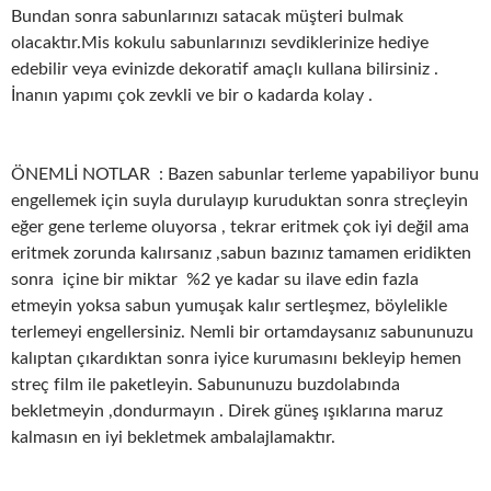
Bundan sonra sabunlarınızı satacak müşteri bulmak
olacaktır.Mis kokulu sabunlarınızı sevdiklerinize hediye
edebilir veya evinizde dekoratif amaçlı kullana bilirsiniz .
İnanın yapımı çok zevkli ve bir o kadarda kolay .
ÖNEMLİ NOTLAR : Bazen sabunlar terleme yapabiliyor bunu
engellemek için suyla durulayıp kuruduktan sonra streçleyin
eğer gene terleme oluyorsa , tekrar eritmek çok iyi değil ama
eritmek zorunda kalırsanız ,sabun bazınız tamamen eridikten
sonra içine bir miktar %2 ye kadar su ilave edin fazla
etmeyin yoksa sabun yumuşak kalır sertleşmez, böylelikle
terlemeyi engellersiniz. Nemli bir ortamdaysanız sabununuzu
kalıptan çıkardıktan sonra iyice kurumasını bekleyip hemen
streç film ile paketleyin. Sabununuzu buzdolabında
bekletmeyin ,dondurmayın . Direk güneş ışıklarına maruz
kalmasın en iyi bekletmek ambalajlamaktır.