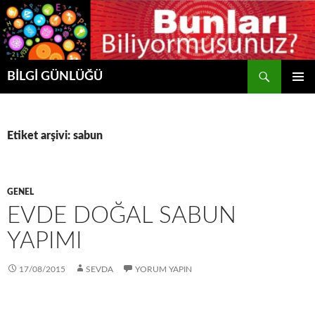
Ara
BİLGİ GÜNLÜĞÜ
İÇERIĞE
BIRINCI
ATLA
MENÜ
Etiket arşivi: sabun
GENEL
EVDE DOĞAL SABUN
YAPIMI
17/08/2015
SEVDA
YORUM YAPIN