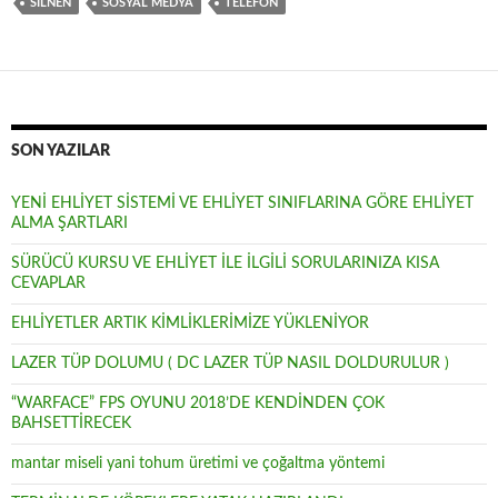
SILNEN
SOSYAL MEDYA
TELEFON
p
e
r
s
t
SON YAZILAR
YENİ EHLİYET SİSTEMİ VE EHLİYET SINIFLARINA GÖRE EHLİYET
ALMA ŞARTLARI
SÜRÜCÜ KURSU VE EHLİYET İLE İLGİLİ SORULARINIZA KISA
CEVAPLAR
EHLİYETLER ARTIK KİMLİKLERİMİZE YÜKLENİYOR
LAZER TÜP DOLUMU ( DC LAZER TÜP NASIL DOLDURULUR )
“WARFACE” FPS OYUNU 2018’DE KENDİNDEN ÇOK
BAHSETTİRECEK
mantar miseli yani tohum üretimi ve çoğaltma yöntemi