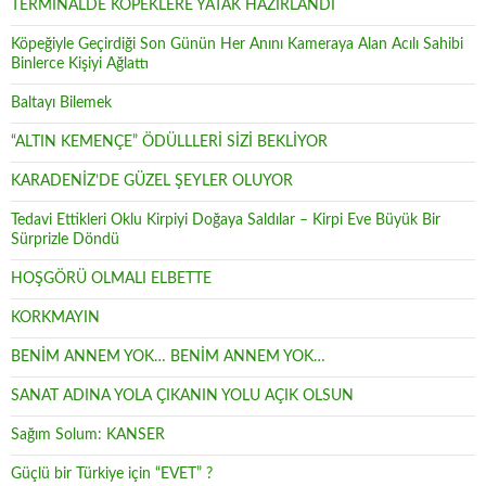
TERMİNALDE KÖPEKLERE YATAK HAZIRLANDI
Köpeğiyle Geçirdiği Son Günün Her Anını Kameraya Alan Acılı Sahibi
Binlerce Kişiyi Ağlattı
Baltayı Bilemek
“ALTIN KEMENÇE” ÖDÜLLLERİ SİZİ BEKLİYOR
KARADENİZ’DE GÜZEL ŞEYLER OLUYOR
Tedavi Ettikleri Oklu Kirpiyi Doğaya Saldılar – Kirpi Eve Büyük Bir
Sürprizle Döndü
HOŞGÖRÜ OLMALI ELBETTE
KORKMAYIN
BENİM ANNEM YOK… BENİM ANNEM YOK…
SANAT ADINA YOLA ÇIKANIN YOLU AÇIK OLSUN
Sağım Solum: KANSER
Güçlü bir Türkiye için “EVET” ?