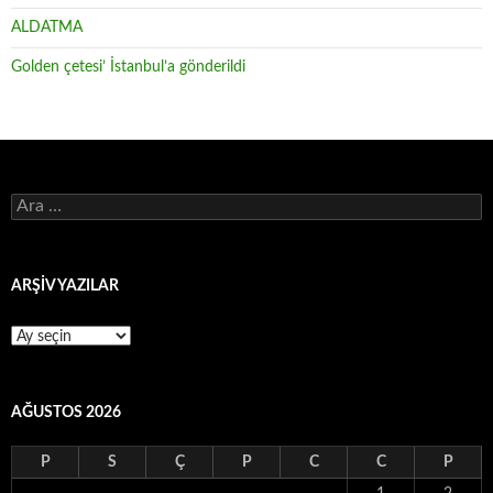
ALDATMA
Golden çetesi’ İstanbul’a gönderildi
Arama:
ARŞİV YAZILAR
ARŞİV
YAZILAR
AĞUSTOS 2026
P
S
Ç
P
C
C
P