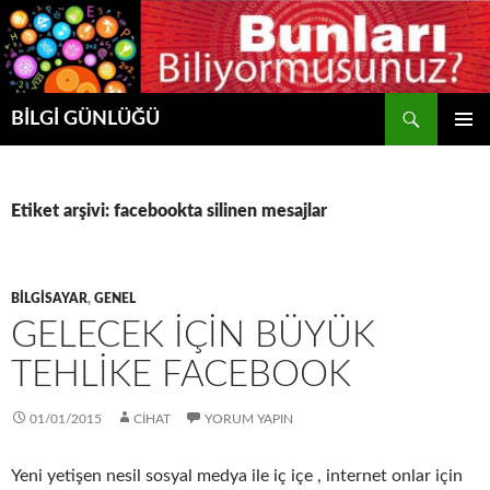
Ara
BİLGİ GÜNLÜĞÜ
İÇERIĞE
BIRINCI
ATLA
MENÜ
Etiket arşivi: facebookta silinen mesajlar
BILGISAYAR
,
GENEL
GELECEK İÇİN BÜYÜK
TEHLİKE FACEBOOK
01/01/2015
CIHAT
YORUM YAPIN
Yeni yetişen nesil sosyal medya ile iç içe , internet onlar için