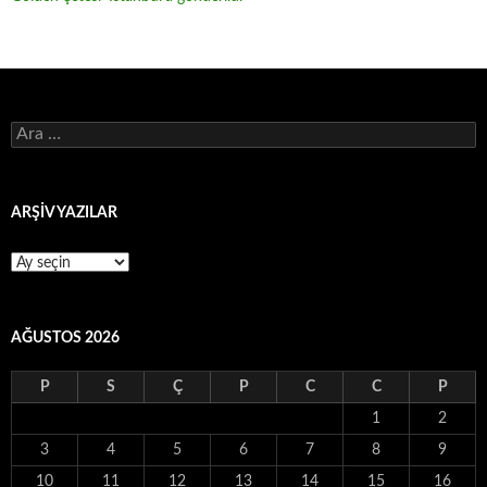
Arama:
ARŞİV YAZILAR
ARŞİV
YAZILAR
AĞUSTOS 2026
P
S
Ç
P
C
C
P
1
2
3
4
5
6
7
8
9
10
11
12
13
14
15
16