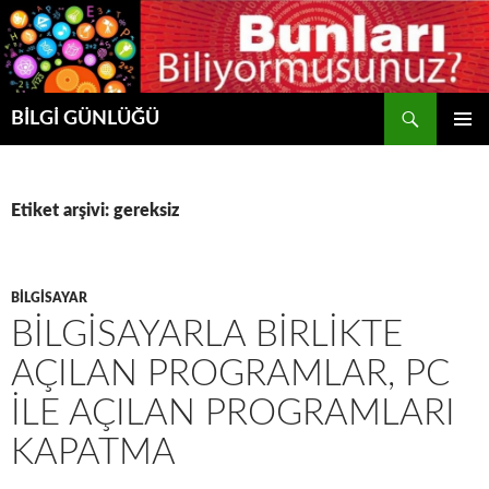
Ara
BİLGİ GÜNLÜĞÜ
İÇERIĞE
BIRINCI
ATLA
MENÜ
Etiket arşivi: gereksiz
BILGISAYAR
BİLGİSAYARLA BİRLİKTE
AÇILAN PROGRAMLAR, PC
ILE AÇILAN PROGRAMLARI
KAPATMA