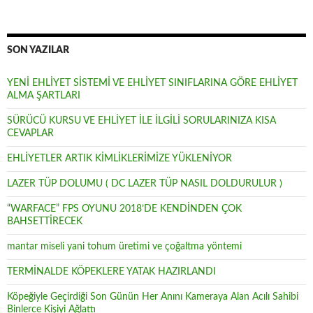
SON YAZILAR
YENİ EHLİYET SİSTEMİ VE EHLİYET SINIFLARINA GÖRE EHLİYET
ALMA ŞARTLARI
SÜRÜCÜ KURSU VE EHLİYET İLE İLGİLİ SORULARINIZA KISA
CEVAPLAR
EHLİYETLER ARTIK KİMLİKLERİMİZE YÜKLENİYOR
LAZER TÜP DOLUMU ( DC LAZER TÜP NASIL DOLDURULUR )
“WARFACE” FPS OYUNU 2018’DE KENDİNDEN ÇOK
BAHSETTİRECEK
mantar miseli yani tohum üretimi ve çoğaltma yöntemi
TERMİNALDE KÖPEKLERE YATAK HAZIRLANDI
Köpeğiyle Geçirdiği Son Günün Her Anını Kameraya Alan Acılı Sahibi
Binlerce Kişiyi Ağlattı