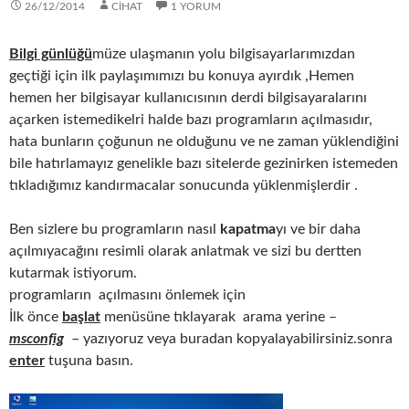
26/12/2014
CIHAT
1 YORUM
Bilgi günlüğü
müze ulaşmanın yolu bilgisayarlarımızdan
geçtiği için ilk paylaşımımızı bu konuya ayırdık ,Hemen
hemen her bilgisayar kullanıcısının derdi bilgisayaralarını
açarken istemedikelri halde bazı programların açılmasıdır,
hata bunların çoğunun ne olduğunu ve ne zaman yüklendiğini
bile hatırlamayız genelikle bazı sitelerde gezinirken istemeden
tıkladığımız kandırmacalar sonucunda yüklenmişlerdir .
Ben sizlere bu programların nasıl
kapatma
yı ve bir daha
açılmıyacağını resimli olarak anlatmak ve sizi bu dertten
kutarmak istiyorum.
programların açılmasını önlemek için
İlk önce
başlat
menüsüne tıklayarak arama yerine –
msconfig
– yazıyoruz veya buradan kopyalayabilirsiniz.sonra
enter
tuşuna basın.