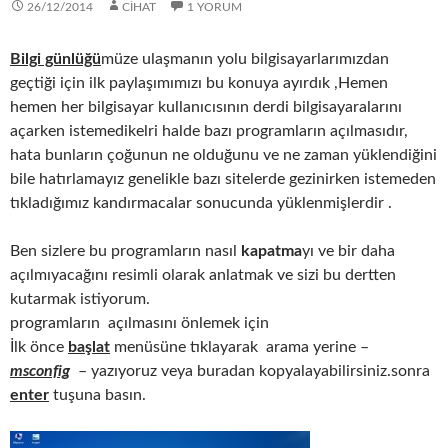
26/12/2014
CIHAT
1 YORUM
Bilgi günlüğü
müze ulaşmanın yolu bilgisayarlarımızdan
geçtiği için ilk paylaşımımızı bu konuya ayırdık ,Hemen
hemen her bilgisayar kullanıcısının derdi bilgisayaralarını
açarken istemedikelri halde bazı programların açılmasıdır,
hata bunların çoğunun ne olduğunu ve ne zaman yüklendiğini
bile hatırlamayız genelikle bazı sitelerde gezinirken istemeden
tıkladığımız kandırmacalar sonucunda yüklenmişlerdir .
Ben sizlere bu programların nasıl
kapatma
yı ve bir daha
açılmıyacağını resimli olarak anlatmak ve sizi bu dertten
kutarmak istiyorum.
programların açılmasını önlemek için
İlk önce
başlat
menüsüne tıklayarak arama yerine –
msconfig
– yazıyoruz veya buradan kopyalayabilirsiniz.sonra
enter
tuşuna basın.