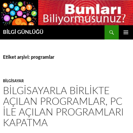
Ara
BİLGİ GÜNLÜĞÜ
İÇERIĞE
BIRINCI
ATLA
MENÜ
Etiket arşivi: programlar
BILGISAYAR
BİLGİSAYARLA BİRLİKTE
AÇILAN PROGRAMLAR, PC
ILE AÇILAN PROGRAMLARI
KAPATMA