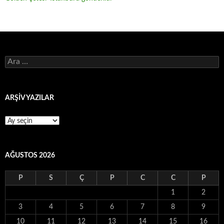
Arama:
ARŞİV YAZILAR
ARŞİV
YAZILAR
AĞUSTOS 2026
P
S
Ç
P
C
C
P
1
2
3
4
5
6
7
8
9
10
11
12
13
14
15
16