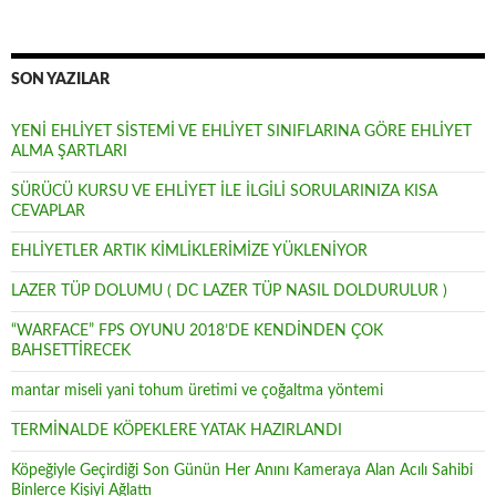
SON YAZILAR
YENİ EHLİYET SİSTEMİ VE EHLİYET SINIFLARINA GÖRE EHLİYET
ALMA ŞARTLARI
SÜRÜCÜ KURSU VE EHLİYET İLE İLGİLİ SORULARINIZA KISA
CEVAPLAR
EHLİYETLER ARTIK KİMLİKLERİMİZE YÜKLENİYOR
LAZER TÜP DOLUMU ( DC LAZER TÜP NASIL DOLDURULUR )
“WARFACE” FPS OYUNU 2018’DE KENDİNDEN ÇOK
BAHSETTİRECEK
mantar miseli yani tohum üretimi ve çoğaltma yöntemi
TERMİNALDE KÖPEKLERE YATAK HAZIRLANDI
Köpeğiyle Geçirdiği Son Günün Her Anını Kameraya Alan Acılı Sahibi
Binlerce Kişiyi Ağlattı