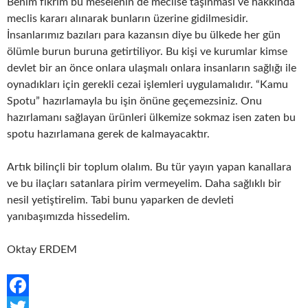
Benim fikrim bu meselenin de meclise taşınması ve hakkında
meclis kararı alınarak bunların üzerine gidilmesidir.
İnsanlarımız bazıları para kazansın diye bu ülkede her gün
ölümle burun buruna getirtiliyor. Bu kişi ve kurumlar kimse
devlet bir an önce onlara ulaşmalı onlara insanların sağlığı ile
oynadıkları için gerekli cezai işlemleri uygulamalıdır. “Kamu
Spotu” hazırlamayla bu işin önüne geçemezsiniz. Onu
hazırlamanı sağlayan ürünleri ülkemize sokmaz isen zaten bu
spotu hazırlamana gerek de kalmayacaktır.
Artık bilinçli bir toplum olalım. Bu tür yayın yapan kanallara
ve bu ilaçları satanlara pirim vermeyelim. Daha sağlıklı bir
nesil yetiştirelim. Tabi bunu yaparken de devleti
yanıbaşımızda hissedelim.
Oktay ERDEM
F