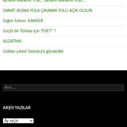
BENİM ANNEM YOK… BENİM ANNEM YOK…
SANAT ADINA YOLA ÇIKANIN YOLU AÇIK OLSUN
Sağım Solum: KANSER
Güçlü bir Türkiye için “EVET” ?
ALDATMA
Golden çetesi’ İstanbul’a gönderildi
Arama:
ARŞİV YAZILAR
ARŞİV
YAZILAR