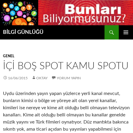
Ara
BİLGİ GÜNLÜĞÜ
İÇERIĞE
BIRINCI
ATLA
MENÜ
GENEL
İÇI BOŞ SPOT KAMU SPOTU
16/06/2015
OKTAY
YORUM YAPIN
Uydu üzerinden yayın yapan yüzlerce yerli kanal mevcut,
bunların kimisi o bölge ve yöreye ait olan yerel kanallar,
kimileri ise nereye ve kime ait olduğu belli olmayan televizyon
kanalları. Kime ait olduğu belli olmayan bu kanallar genelde
müzik yayını ve Türk filmleri oynatıyor. Düz mantıkta bakınca
sıkıntı yok, ama ticari açıdan bu yayınları yapabilmesi için