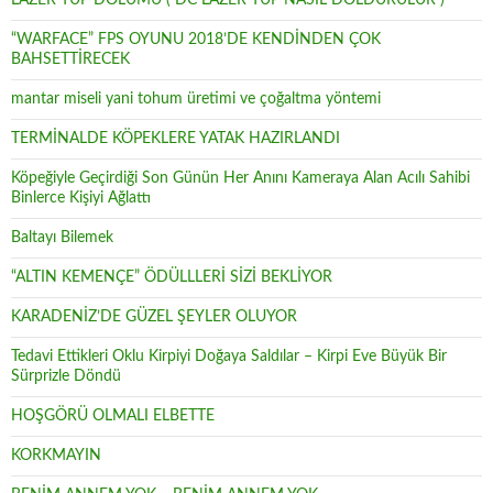
LAZER TÜP DOLUMU ( DC LAZER TÜP NASIL DOLDURULUR )
“WARFACE” FPS OYUNU 2018’DE KENDİNDEN ÇOK
BAHSETTİRECEK
mantar miseli yani tohum üretimi ve çoğaltma yöntemi
TERMİNALDE KÖPEKLERE YATAK HAZIRLANDI
Köpeğiyle Geçirdiği Son Günün Her Anını Kameraya Alan Acılı Sahibi
Binlerce Kişiyi Ağlattı
Baltayı Bilemek
“ALTIN KEMENÇE” ÖDÜLLLERİ SİZİ BEKLİYOR
KARADENİZ’DE GÜZEL ŞEYLER OLUYOR
Tedavi Ettikleri Oklu Kirpiyi Doğaya Saldılar – Kirpi Eve Büyük Bir
Sürprizle Döndü
HOŞGÖRÜ OLMALI ELBETTE
KORKMAYIN