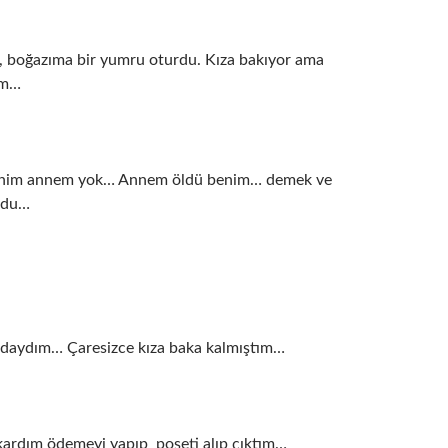
 boğazıma bir yumru oturdu. Kıza bakıyor ama
um…
enim annem yok… Annem öldü benim… demek ve
rdu…
mdaydım… Çaresizce kıza baka kalmıştım…
ıkardım ödemeyi yapıp poşeti alıp çıktım…