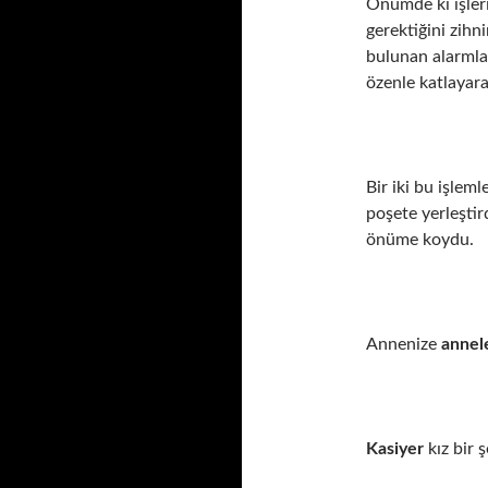
Önümde ki işler
gerektiğini zihn
bulunan alarmla
özenle katlayara
Bir iki bu işlem
poşete yerleştir
önüme koydu.
Annenize
annel
Kasiyer
kız bir 