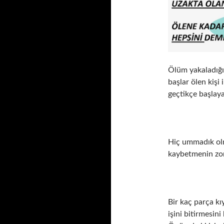
Ölüm yakaladığın
başlar ölen kişi 
geçtikçe başlay
Hiç ummadık olma
kaybetmenin zo
Bir kaç parça k
işini bitirmesi