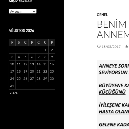
ARŞİV YAZILAR
ARŞİV
GENEL
YAZILAR
BENİM
AĞUSTOS 2026
ANNEM
P
S
Ç
P
C
C
P
18/05/2017
1
2
3
4
5
6
7
8
9
10
11
12
13
14
15
16
17
18
19
20
21
22
23
24
25
26
27
28
29
30
31
« Ara