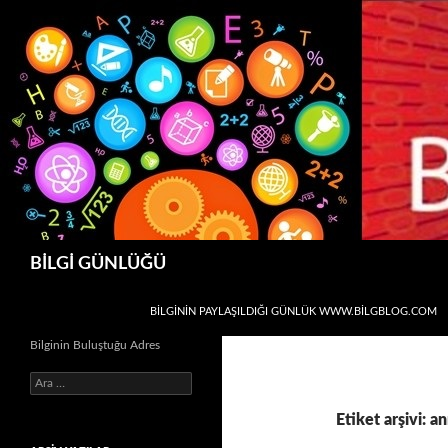
Ara
BİLGİ GÜNLÜĞÜ
İÇERIĞE ATLA
BİLGİNİN PAYLAŞILDIĞI GÜNLÜK WWW.BILGBLOG.COM
Bilginin Buluştuğu Adres
Arama:
Etiket arşivi: a