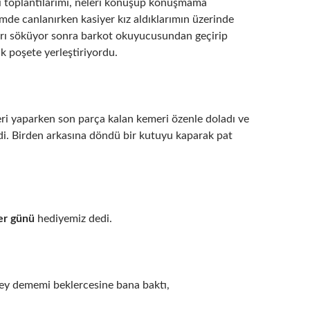
i toplantılarımı, neleri konuşup konuşmama
imde canlanırken kasiyer kız aldıklarımın üzerinde
rı söküyor sonra barkot okuyucusundan geçirip
k poşete yerleştiriyordu.
leri yaparken son parça kalan kemeri özenle doladı ve
di. Birden arkasına döndü bir kutuyu kaparak pat
er günü
hediyemiz dedi.
şey dememi beklercesine bana baktı,