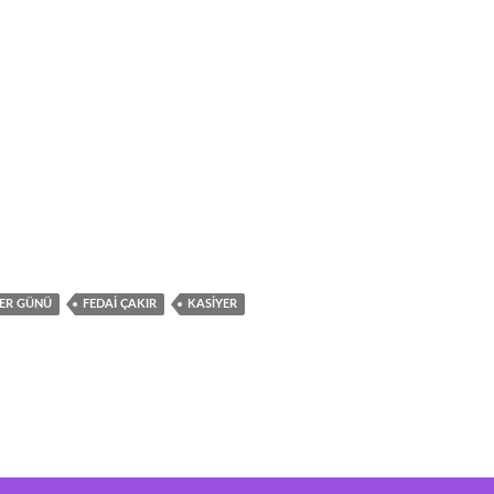
ER GÜNÜ
FEDAI ÇAKIR
KASIYER