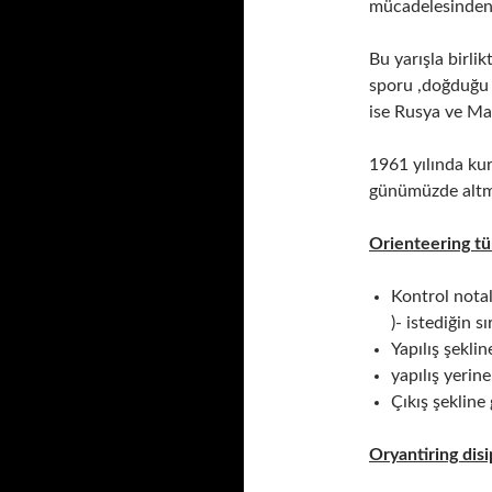
mücadelesinden 
Bu yarışla birli
sporu ,doğduğu 
ise Rusya ve Mac
1961 yılında kur
günümüzde altmı
Orienteering tür
Kontrol notala
)- istediğin sır
Yapılış şeklin
yapılış yerin
Çıkış şekline 
Oryantiring disip