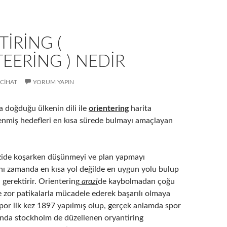
IRING (
EERING ) NEDIR
CIHAT
YORUM YAPIN
 doğduğu ülkenin dili ile
orientering
harita
lenmiş hedefleri en kısa sürede bulmayı amaçlayan
zide koşarken düşünmeyi ve plan yapmayı
ynı zamanda en kısa yol değilde en uygun yolu bulup
gerektirir. Orientering
arazi
de kaybolmadan çoğu
e zor patikalarla mücadele ederek başarılı olmaya
spor ilk kez 1897 yapılmış olup, gerçek anlamda spor
ında stockholm de düzellenen oryantiring