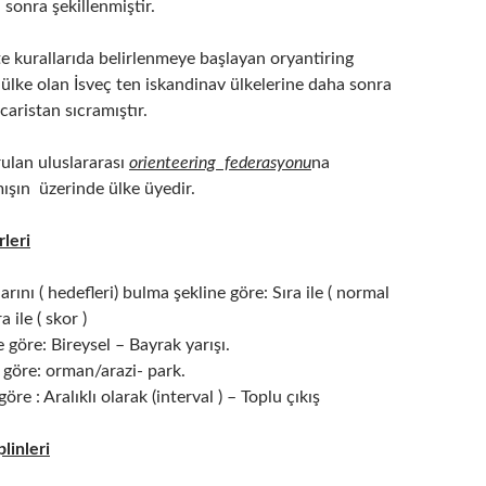
sonra şekillenmiştir.
kte kurallarıda belirlenmeye başlayan oryantiring
ülke olan İsveç ten iskandinav ülkelerine daha sonra
aristan sıcramıştır.
ulan uluslararası
orienteering federasyonu
na
şın üzerinde ülke üyedir.
leri
rını ( hedefleri) bulma şekline göre: Sıra ile ( normal
a ile ( skor )
e göre: Bireysel – Bayrak yarışı.
e göre: orman/arazi- park.
göre : Aralıklı olarak (interval ) – Toplu çıkış
linleri