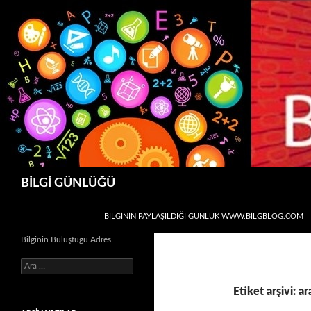
Ara
BİLGİ GÜNLÜĞÜ
İÇERIĞE ATLA
BİLGİNİN PAYLAŞILDIĞI GÜNLÜK WWW.BILGBLOG.COM
Bilginin Buluştuğu Adres
Arama:
Etiket arşivi: ar