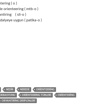
ering ( o )
ile orienteering ( mtb-o )
ntiring ( sli-o )
ndalyeye uygun ( patika-o )
NEDIR
NEREDE
ORIENTEERING
EDERASYONU
ORIENTEERING TÜRLERI
ORIENTERING
ORYANTIRING DISIPLINLERI