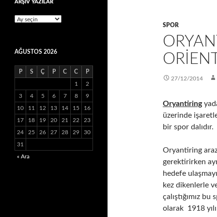
ARŞİV YAZILAR
ARŞİV
SPOR
YAZILAR
ORYANT
AĞUSTOS 2026
ORIENT
P
S
Ç
P
C
C
P
27/12/2014
1
2
3
4
5
6
7
8
9
Oryantiring
yada
10
11
12
13
14
15
16
üzerinde işaret
17
18
19
20
21
22
23
bir spor dalıdır.
24
25
26
27
28
29
30
31
Oryantiring ara
« Ara
gerektirirken a
hedefe ulaşmayı 
kez dikenlerle v
çalıştığımız bu 
olarak 1918 yıl