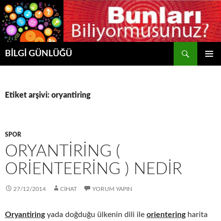
Ara
BİLGİ GÜNLÜĞÜ
İÇERIĞE
BIRINCI
ATLA
MENÜ
Etiket arşivi: oryantiring
SPOR
ORYANTIRING (
ORIENTEERING ) NEDIR
27/12/2014
CIHAT
YORUM YAPIN
Oryantiring
yada doğduğu ülkenin dili ile
orientering
harita