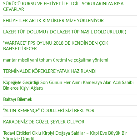
SÜRÜCÜ KURSU VE EHLİYET İLE İLGİLİ SORULARINIZA KISA
CEVAPLAR
EHLİYETLER ARTIK KİMLİKLERİMİZE YÜKLENİYOR
LAZER TÜP DOLUMU ( DC LAZER TÜP NASIL DOLDURULUR )
“WARFACE” FPS OYUNU 2018’DE KENDİNDEN ÇOK
BAHSETTİRECEK
mantar miseli yani tohum üretimi ve çoğaltma yöntemi
TERMİNALDE KÖPEKLERE YATAK HAZIRLANDI
Köpeğiyle Geçirdiği Son Günün Her Anını Kameraya Alan Acılı Sahibi
Binlerce Kişiyi Ağlattı
Baltayı Bilemek
“ALTIN KEMENÇE” ÖDÜLLLERİ SİZİ BEKLİYOR
KARADENİZ’DE GÜZEL ŞEYLER OLUYOR
Tedavi Ettikleri Oklu Kirpiyi Doğaya Saldılar – Kirpi Eve Büyük Bir
Sürprizle Döndü