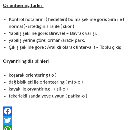
Orienteering türleri
Kontrol notalarını ( hedefleri) bulma şekline göre: Sıra ile (
normal )- istediğin sıra ile ( skor )
Yapılış şekline göre: Bireysel – Bayrak yarışı.
yapılış yerine göre: orman/arazi- park.
Çıkış şekline göre : Aralıklı olarak (interval ) – Toplu çıkış
Oryantiring disiplinleri
koşarak orientering ( o )
dağ bisikleti ile orienteering ( mtb-o )
kayak ile oryantiring ( sli-o )
tekerlekli sandalyeye uygun ( patika-o )
F
a
T