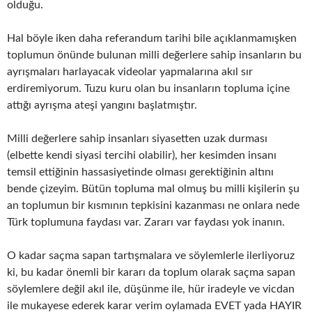
olduğu.
Hal böyle iken daha referandum tarihi bile açıklanmamışken
toplumun önünde bulunan milli değerlere sahip insanların bu
ayrışmaları harlayacak videolar yapmalarına akıl sır
erdiremiyorum. Tuzu kuru olan bu insanların topluma içine
attığı ayrışma ateşi yangını başlatmıştır.
Milli değerlere sahip insanları siyasetten uzak durması
(elbette kendi siyasi tercihi olabilir), her kesimden insanı
temsil ettiğinin hassasiyetinde olması gerektiğinin altını
bende çizeyim. Bütün topluma mal olmuş bu milli kişilerin şu
an toplumun bir kısmının tepkisini kazanması ne onlara nede
Türk toplumuna faydası var. Zararı var faydası yok inanın.
O kadar saçma sapan tartışmalara ve söylemlerle ilerliyoruz
ki, bu kadar önemli bir kararı da toplum olarak saçma sapan
söylemlere değil akıl ile, düşünme ile, hür iradeyle ve vicdan
ile mukayese ederek karar verim oylamada EVET yada HAYIR