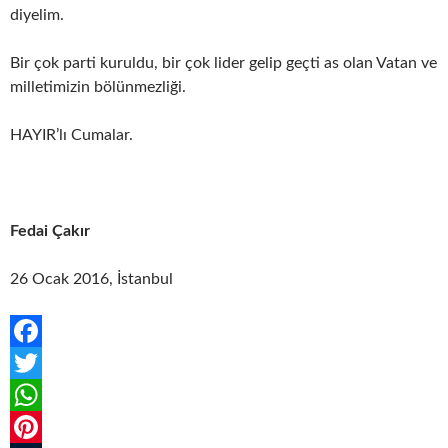
diyelim.
Bir çok parti kuruldu, bir çok lider gelip geçti as olan Vatan ve
milletimizin bölünmezliği.
HAYIR’lı Cumalar.
Fedai Çakır
26 Ocak 2016, İstanbul
F
a
T
c
w
W