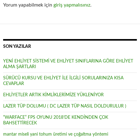
Yorum yapabilmek için
giriş yapmalısınız
.
SON YAZILAR
YENİ EHLİYET SİSTEMİ VE EHLİYET SINIFLARINA GÖRE EHLİYET
ALMA ŞARTLARI
SÜRÜCÜ KURSU VE EHLİYET İLE İLGİLİ SORULARINIZA KISA
CEVAPLAR
EHLİYETLER ARTIK KİMLİKLERİMİZE YÜKLENİYOR
LAZER TÜP DOLUMU ( DC LAZER TÜP NASIL DOLDURULUR )
“WARFACE” FPS OYUNU 2018’DE KENDİNDEN ÇOK
BAHSETTİRECEK
mantar miseli yani tohum üretimi ve çoğaltma yöntemi