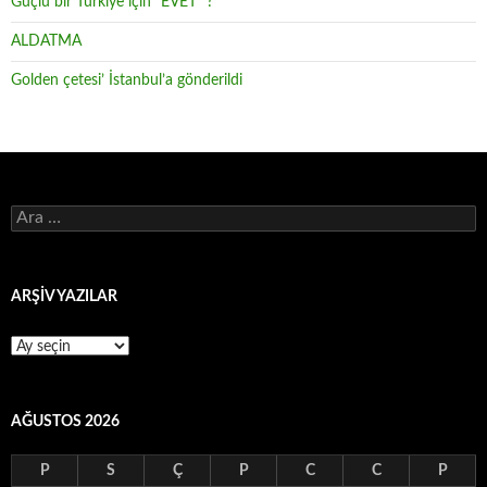
Güçlü bir Türkiye için “EVET” ?
ALDATMA
Golden çetesi’ İstanbul’a gönderildi
Arama:
ARŞİV YAZILAR
ARŞİV
YAZILAR
AĞUSTOS 2026
P
S
Ç
P
C
C
P