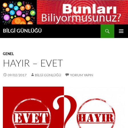
Ara
BİLGİ GÜNLÜĞÜ
İÇERIĞE
BIRINCI
ATLA
MENÜ
GENEL
HAYIR – EVET
09/02/2017
BİLGİ GÜNLÜĞÜ
YORUM YAPIN