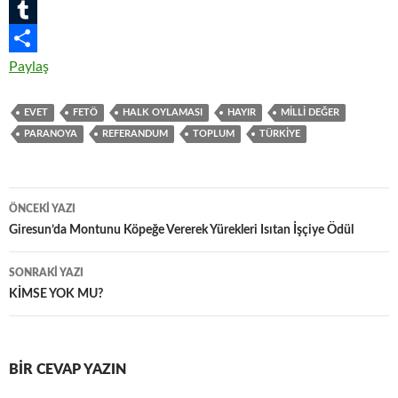
e
i
h
P
b
t
a
i
T
o
t
t
n
u
Paylaş
o
e
s
t
m
EVET
FETÖ
HALK OYLAMASI
HAYIR
MILLI DEĞER
k
r
A
e
b
PARANOYA
REFERANDUM
TOPLUM
TÜRKIYE
p
r
l
p
e
r
Yazı
s
ÖNCEKI YAZI
dolaşımı
Giresun’da Montunu Köpeğe Vererek Yürekleri Isıtan İşçiye Ödül
t
SONRAKI YAZI
KİMSE YOK MU?
BIR CEVAP YAZIN