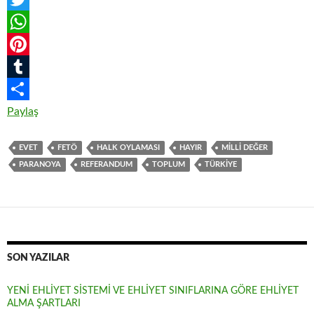
a
T
c
w
W
e
i
h
P
b
t
a
i
T
o
t
t
n
u
Paylaş
o
e
s
t
m
EVET
FETÖ
HALK OYLAMASI
HAYIR
MILLI DEĞER
k
r
A
e
b
PARANOYA
REFERANDUM
TOPLUM
TÜRKIYE
p
r
l
p
e
r
s
t
SON YAZILAR
YENİ EHLİYET SİSTEMİ VE EHLİYET SINIFLARINA GÖRE EHLİYET
ALMA ŞARTLARI