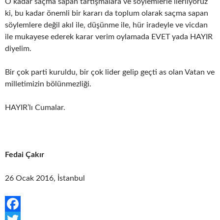
O kadar saçma sapan tartışmalara ve söylemlerle ilerliyoruz
ki, bu kadar önemli bir kararı da toplum olarak saçma sapan
söylemlere değil akıl ile, düşünme ile, hür iradeyle ve vicdan
ile mukayese ederek karar verim oylamada EVET yada HAYIR
diyelim.
Bir çok parti kuruldu, bir çok lider gelip geçti as olan Vatan ve
milletimizin bölünmezliği.
HAYIR’lı Cumalar.
Fedai Çakır
26 Ocak 2016, İstanbul
F