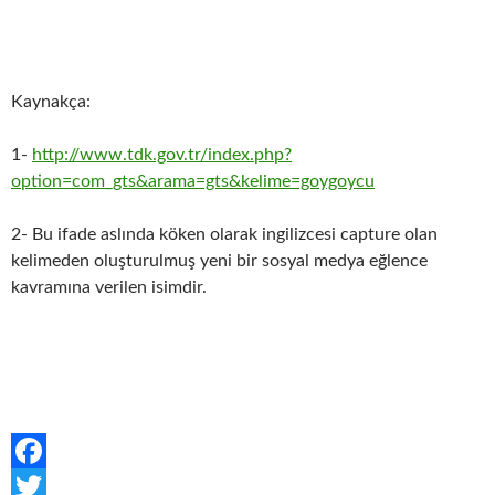
Kaynakça:
1-
http://www.tdk.gov.tr/index.php?
option=com_gts&arama=gts&kelime=goygoycu
2- Bu ifade aslında köken olarak ingilizcesi capture olan
kelimeden oluşturulmuş yeni bir sosyal medya eğlence
kavramına verilen isimdir.
F