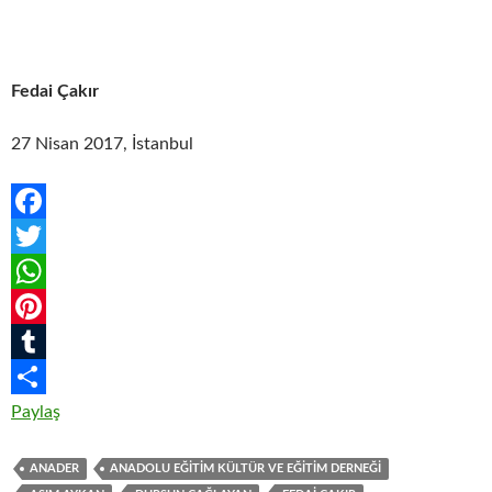
Fedai Çakır
27 Nisan 2017, İstanbul
F
a
T
c
w
W
e
i
h
P
b
t
a
i
T
o
t
t
n
u
Paylaş
o
e
s
t
m
ANADER
ANADOLU EĞITIM KÜLTÜR VE EĞITIM DERNEĞI
k
r
A
e
b