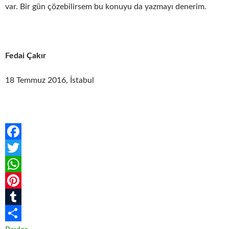
var. Bir gün çözebilirsem bu konuyu da yazmayı denerim.
Fedai Çakır
18 Temmuz 2016, İstabul
F
a
T
c
w
W
e
i
h
P
b
t
a
i
T