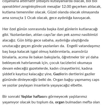
coşanlarla alternatif yılbaşını kutlayanlarda olacak, bol bol
operatörleri zenginleştirecek
mesajlar 12.00 geçerken atılacak,
kutlama temenniler olacak. Güzel olanda olacak olmayanda
ama sonuçta 1 Ocak olacak, gece aydınlığa kavuşacak.
Her özel günün sonrasında başka özel günlerin kutlanacağı
gibi. Yazılanlardan, atılan caps’lar dan pek azımız nasibimizi
alacağız. Gün bitip gece sabaha, aydınlığa ulaştığında
unutacağız geçen günde yazılanları da. Engelli vatandaşımız
baş başa kalacak işgal olmuş kaldırımlarla, asansörüz
binalarla, acıma ile bakan bakışlarla, öğretmeler bir yıl daha
bekleyecek hatırlanmak için, çocuk tacizlerini okumaya
devam edeceğiz gazetelerde, kadın cinayetlerini, kadına
şiddet’e kayıtsız kalacağız yine,
Gazi
lerin dertlerini gaziler
gününde dinleyeceğiz belki de. Organ bağışı yapmamış caps
ve yazılar paylaşan insanlarla yaşayacağız elbette.
Bir sonraki
Yaşlılar haftası
nı görmeyecek yaşlılarımız
yaşamıyor olacak bu toplum da,
organ
bulmadan mefta olan