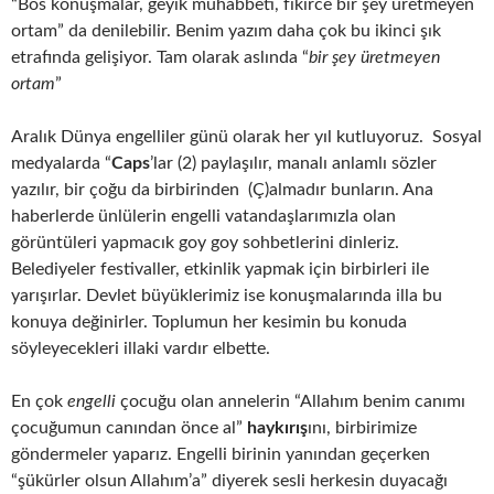
“Bos konuşmalar, geyik muhabbeti, fikirce bir şey üretmeyen
ortam” da denilebilir. Benim yazım daha çok bu ikinci şık
etrafında gelişiyor. Tam olarak aslında “
bir şey üretmeyen
ortam
”
Aralık Dünya engelliler günü olarak her yıl kutluyoruz. Sosyal
medyalarda “
Caps
’lar (2) paylaşılır, manalı anlamlı sözler
yazılır, bir çoğu da birbirinden (Ç)almadır bunların. Ana
haberlerde ünlülerin engelli vatandaşlarımızla olan
görüntüleri yapmacık goy goy sohbetlerini dinleriz.
Belediyeler festivaller, etkinlik yapmak için birbirleri ile
yarışırlar. Devlet büyüklerimiz ise konuşmalarında illa bu
konuya değinirler. Toplumun her kesimin bu konuda
söyleyecekleri illaki vardır elbette.
En çok
engelli
çocuğu olan annelerin “Allahım benim canımı
çocuğumun canından önce al”
haykırış
ını, birbirimize
göndermeler yaparız. Engelli birinin yanından geçerken
“şükürler olsun Allahım’a” diyerek sesli herkesin duyacağı