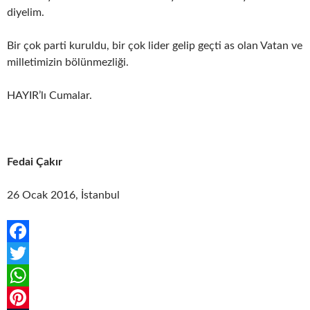
diyelim.
Bir çok parti kuruldu, bir çok lider gelip geçti as olan Vatan ve
milletimizin bölünmezliği.
HAYIR’lı Cumalar.
Fedai Çakır
26 Ocak 2016, İstanbul
F
a
T
c
w
W