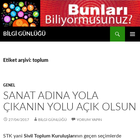
Ara
BİLGİ GÜNLÜĞÜ
İÇERIĞE
BIRINCI
ATLA
MENÜ
Etiket arşivi: toplum
GENEL
SANAT ADINA YOLA
ÇIKANIN YOLU AÇIK OLSUN
27/04/2017
BİLGİ GÜNLÜĞÜ
YORUM YAPIN
STK yani
Sivil Toplum Kuruluşları
nın geçen seçimlerde