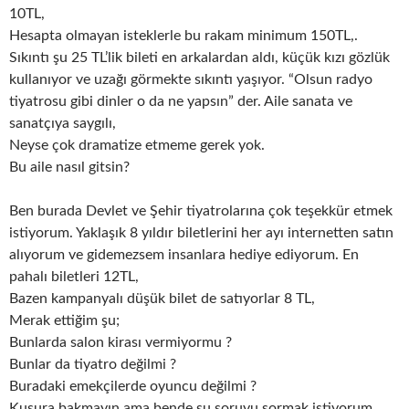
10TL,
Hesapta olmayan isteklerle bu rakam minimum 150TL,.
Sıkıntı şu 25 TL’lik bileti en arkalardan aldı, küçük kızı gözlük
kullanıyor ve uzağı görmekte sıkıntı yaşıyor. “Olsun radyo
tiyatrosu gibi dinler o da ne yapsın” der. Aile sanata ve
sanatçıya saygılı,
Neyse çok dramatize etmeme gerek yok.
Bu aile nasıl gitsin?
Ben burada Devlet ve Şehir tiyatrolarına çok teşekkür etmek
istiyorum. Yaklaşık 8 yıldır biletlerini her ayı internetten satın
alıyorum ve gidemezsem insanlara hediye ediyorum. En
pahalı biletleri 12TL,
Bazen kampanyalı düşük bilet de satıyorlar 8 TL,
Merak ettiğim şu;
Bunlarda salon kirası vermiyormu ?
Bunlar da tiyatro değilmi ?
Buradaki emekçilerde oyuncu değilmi ?
Kusura bakmayın ama bende şu soruyu sormak istiyorum.