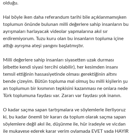
olduğu.
Hal böyle iken daha referandum tarihi bile açıklanmamışken
toplumun önünde bulunan milli değerlere sahip insanların bu
ayrışmaları harlayacak videolar yapmalarına akıl sır
erdiremiyorum. Tuzu kuru olan bu insanların topluma içine
attığı ayrışma ateşi yangını başlatmıştır.
Milli değerlere sahip insanları siyasetten uzak durması
(elbette kendi siyasi tercihi olabilir), her kesimden insanı
temsil ettiğinin hassasiyetinde olması gerektiğinin altını
bende çizeyim. Bütün topluma mal olmuş bu milli kişilerin şu
an toplumun bir kısmının tepkisini kazanması ne onlara nede
Türk toplumuna faydası var. Zararı var faydası yok inanın.
O kadar saçma sapan tartışmalara ve söylemlerle ilerliyoruz
ki, bu kadar önemli bir kararı da toplum olarak saçma sapan
söylemlere değil akıl ile, düşünme ile, hür iradeyle ve vicdan
ile mukayese ederek karar verim oylamada EVET yada HAYIR