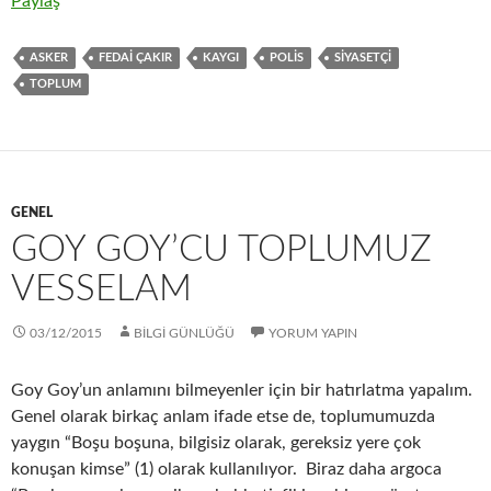
o
t
t
n
u
Paylaş
o
e
s
t
m
ASKER
FEDAI ÇAKIR
KAYGI
POLİS
SIYASETÇI
k
r
A
e
b
TOPLUM
p
r
l
p
e
r
s
t
GENEL
GOY GOY’CU TOPLUMUZ
VESSELAM
03/12/2015
BİLGİ GÜNLÜĞÜ
YORUM YAPIN
Goy Goy’un anlamını bilmeyenler için bir hatırlatma yapalım.
Genel olarak birkaç anlam ifade etse de, toplumumuzda
yaygın “Boşu boşuna, bilgisiz olarak, gereksiz yere çok
konuşan kimse” (1) olarak kullanılıyor. Biraz daha argoca