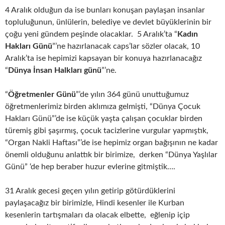
4 Aralık olduğun da ise bunları konuşan paylaşan insanlar
topluluğunun, ünlülerin, belediye ve devlet büyüklerinin bir
çoğu yeni gündem peşinde olacaklar. 5 Aralık’ta “
Kadın
Hakları Günü
”’ne hazırlanacak caps’lar sözler olacak, 10
Aralık’ta ise hepimizi kapsayan bir konuya hazırlanacağız
“
Dünya İnsan Halkları günü
”’ne.
“
Öğretmenler Günü
”’de yılın 364 günü unuttuğumuz
öğretmenlerimiz birden aklımıza gelmişti, “Dünya Çocuk
Hakları Günü”’de ise küçük yaşta çalışan çocuklar birden
türemiş gibi şaşırmış, çocuk tacizlerine vurgular yapmıştık,
“Organ Nakli Haftası”’de ise hepimiz organ bağışının ne kadar
önemli olduğunu anlattık bir birimize, derken “Dünya Yaşlılar
Günü” ‘de hep beraber huzur evlerine gitmiştik….
31 Aralık gecesi geçen yılın getirip götürdüklerini
paylaşacağız bir birimizle, Hindi kesenler ile Kurban
kesenlerin tartışmaları da olacak elbette, eğlenip içip