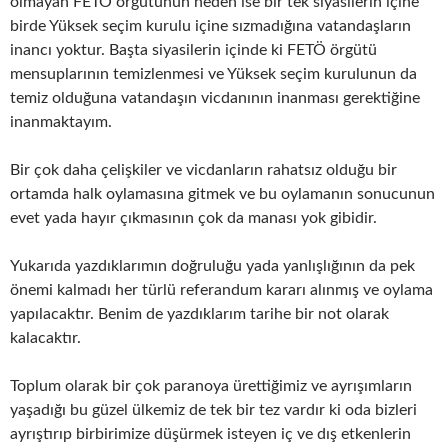
olmayan FETÖ örgütünün neden ise bir tek siyasilerin içine
birde Yüksek seçim kurulu içine sızmadığına vatandaşların
inancı yoktur. Başta siyasilerin içinde ki FETÖ örgütü
mensuplarının temizlenmesi ve Yüksek seçim kurulunun da
temiz olduğuna vatandaşın vicdanının inanması gerektiğine
inanmaktayım.
Bir çok daha çelişkiler ve vicdanların rahatsız olduğu bir
ortamda halk oylamasına gitmek ve bu oylamanın sonucunun
evet yada hayır çıkmasının çok da manası yok gibidir.
Yukarıda yazdıklarımın doğruluğu yada yanlışlığının da pek
önemi kalmadı her türlü referandum kararı alınmış ve oylama
yapılacaktır. Benim de yazdıklarım tarihe bir not olarak
kalacaktır.
Toplum olarak bir çok paranoya ürettiğimiz ve ayrışımların
yaşadığı bu güzel ülkemiz de tek bir tez vardır ki oda bizleri
ayrıştırıp birbirimize düşürmek isteyen iç ve dış etkenlerin