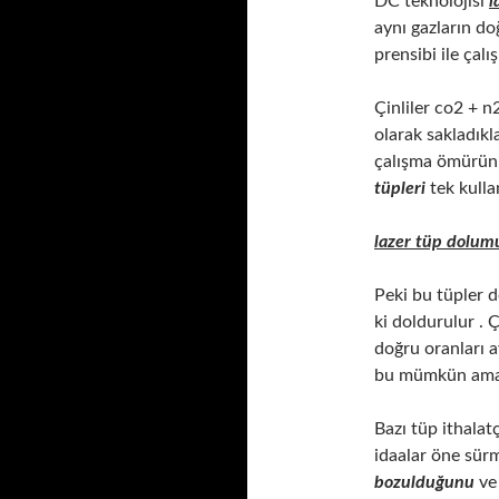
DC teknolojisi
l
aynı gazların do
prensibi ile çal
Çinliler co2 + n
olarak sakladıkl
çalışma ömürünü
tüpleri
tek kulla
lazer tüp dolum
Peki bu tüpler d
ki doldurulur . 
doğru oranları 
bu mümkün ama 
Bazı tüp ithalat
idaalar öne sürm
bozulduğunu
ve