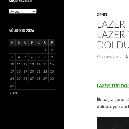
ARŞİV YAZILAR
ARŞİV
GENEL
YAZILAR
LAZER
AĞUSTOS 2026
LAZER 
DOLDU
P
S
Ç
P
C
C
P
1
2
3
4
5
6
7
8
9
21/09/2018
10
11
12
13
14
15
16
17
18
19
20
21
22
23
24
25
26
27
28
29
30
LAZER TÜP DO
31
« Ara
İlk başta şunu sö
dolduruyoruz ir