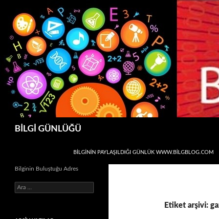
Ara
BİLGİ GÜNLÜĞÜ
İÇERIĞE ATLA
BİLGİNİN PAYLAŞILDIĞI GÜNLÜK WWW.BILGBLOG.COM
Bilginin Buluştuğu Adres
Arama:
Etiket arşivi: g