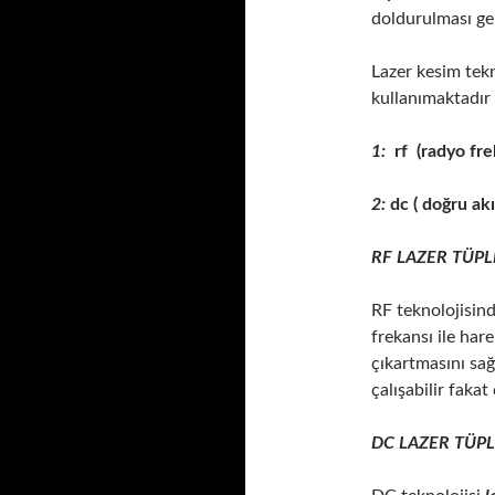
doldurulması ge
Lazer kesim tekno
kullanımaktadır 
1:
rf (radyo fre
2:
dc ( doğru akı
RF LAZER TÜPL
RF teknolojisin
frekansı ile hare
çıkartmasını sağ
çalışabilir fakat
DC LAZER TÜPL