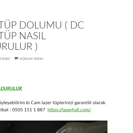
 TÜP DOLUMU ( DC
TÜP NASIL
RULUR )
CIHAT
YORUM YAPIN
LDURULUR
yleyebilirim ki Cam lazer tüplerinizi garantili olarak
tibat : 0505 151 1 887
https://lazerfull.com/