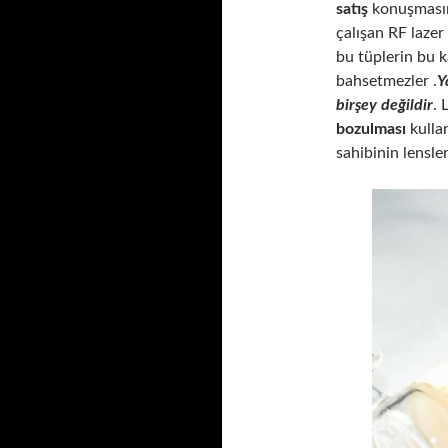
satış
konuşmasın
çalışan RF lazer 
bu tüplerin bu 
bahsetmezler .
Y
birşey değildir
. 
bozulması
kullan
sahibinin lensle