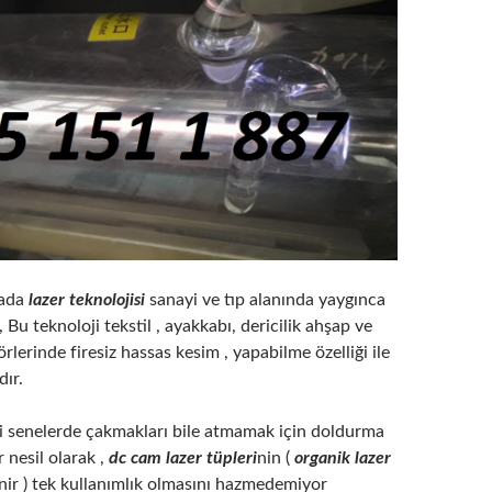
yada
lazer teknolojisi
sanayi ve tıp alanında yaygınca
 Bu teknoloji tekstil , ayakkabı, dericilik ahşap ve
rlerinde firesiz hassas kesim , yapabilme özelliği ile
dır.
li senelerde çakmakları bile atmamak için doldurma
r nesil olarak ,
dc cam lazer tüpleri
nin (
organik lazer
inir ) tek kullanımlık olmasını hazmedemiyor