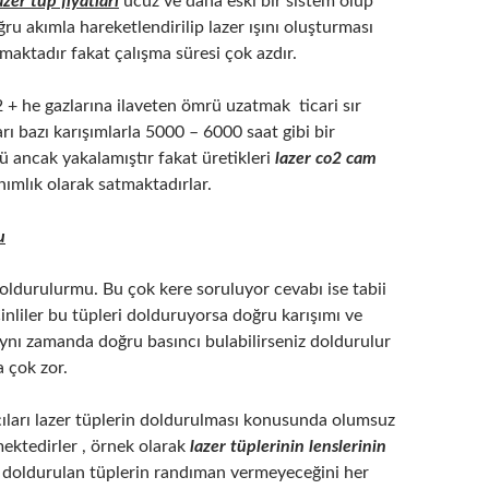
azer tüp fiyatları
ucuz ve daha eski bir sistem olup
ğru akımla hareketlendirilip lazer ışını oluşturması
ışmaktadır fakat çalışma süresi çok azdır.
2 + he gazlarına ilaveten ömrü uzatmak ticari sır
arı bazı karışımlarla 5000 – 6000 saat gibi bir
 ancak yakalamıştır fakat üretikleri
lazer co2 cam
nımlık olarak satmaktadırlar.
u
oldurulurmu. Bu çok kere soruluyor cevabı ise tabii
Çinliler bu tüpleri dolduruyorsa doğru karışımı ve
aynı zamanda doğru basıncı bulabilirseniz doldurulur
çok zor.
çıları lazer tüplerin doldurulması konusunda olumsuz
ektedirler , örnek olarak
lazer tüplerinin lenslerinin
 doldurulan tüplerin randıman vermeyeceğini her