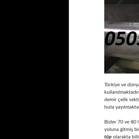
Türkiye ve dün
kullanılmaktadır,
demir çelik sektö
hızla yayılmakta
Bizler 70 ve 80 
yoluna gitmiş bi
tüp
olarakta bil