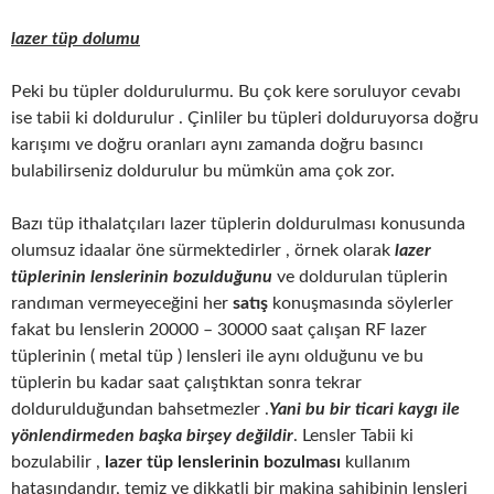
lazer tüp dolumu
Peki bu tüpler doldurulurmu. Bu çok kere soruluyor cevabı
ise tabii ki doldurulur . Çinliler bu tüpleri dolduruyorsa doğru
karışımı ve doğru oranları aynı zamanda doğru basıncı
bulabilirseniz doldurulur bu mümkün ama çok zor.
Bazı tüp ithalatçıları lazer tüplerin doldurulması konusunda
olumsuz idaalar öne sürmektedirler , örnek olarak
lazer
tüplerinin lenslerinin bozulduğunu
ve doldurulan tüplerin
randıman vermeyeceğini her
satış
konuşmasında söylerler
fakat bu lenslerin 20000 – 30000 saat çalışan RF lazer
tüplerinin ( metal tüp ) lensleri ile aynı olduğunu ve bu
tüplerin bu kadar saat çalıştıktan sonra tekrar
doldurulduğundan bahsetmezler .
Yani bu bir ticari kaygı ile
yönlendirmeden başka birşey değildir
. Lensler Tabii ki
bozulabilir ,
lazer tüp lenslerinin bozulması
kullanım
hatasındandır, temiz ve dikkatli bir makina sahibinin lensleri