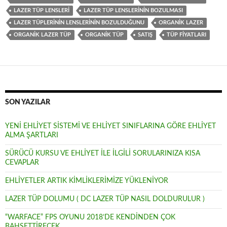
LAZER TÜP LENSLERI
LAZER TÜP LENSLERININ BOZULMASI
LAZER TÜPLERININ LENSLERININ BOZULDUĞUNU
ORGANIK LAZER
ORGANIK LAZER TÜP
ORGANIK TÜP
SATIŞ
TÜP FIYATLARI
SON YAZILAR
YENİ EHLİYET SİSTEMİ VE EHLİYET SINIFLARINA GÖRE EHLİYET
ALMA ŞARTLARI
SÜRÜCÜ KURSU VE EHLİYET İLE İLGİLİ SORULARINIZA KISA
CEVAPLAR
EHLİYETLER ARTIK KİMLİKLERİMİZE YÜKLENİYOR
LAZER TÜP DOLUMU ( DC LAZER TÜP NASIL DOLDURULUR )
“WARFACE” FPS OYUNU 2018’DE KENDİNDEN ÇOK
BAHSETTİRECEK