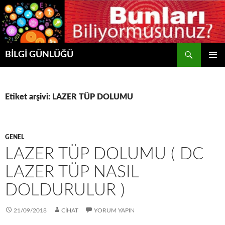
Ara
BİLGİ GÜNLÜĞÜ
İÇERIĞE
BIRINCI
ATLA
MENÜ
Etiket arşivi: LAZER TÜP DOLUMU
GENEL
LAZER TÜP DOLUMU ( DC
LAZER TÜP NASIL
DOLDURULUR )
21/09/2018
CIHAT
YORUM YAPIN