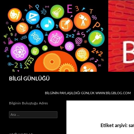
Ara
BİLGİ GÜNLÜĞÜ
İÇERIĞE ATLA
BİLGİNİN PAYLAŞILDIĞI GÜNLÜK WWW.BILGBLOG.COM
Bilginin Buluştuğu Adres
Arama:
Etiket arşivi: sa