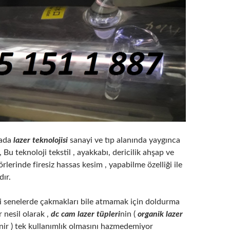
yada
lazer teknolojisi
sanayi ve tıp alanında yaygınca
 Bu teknoloji tekstil , ayakkabı, dericilik ahşap ve
rlerinde firesiz hassas kesim , yapabilme özelliği ile
dır.
li senelerde çakmakları bile atmamak için doldurma
r nesil olarak ,
dc cam lazer tüpleri
nin (
organik lazer
inir ) tek kullanımlık olmasını hazmedemiyor