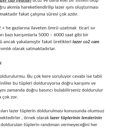
azer tüp fiyatları
ucuz ve daha eski bir sistem olup
ğru akımla hareketlendirilip lazer ışını oluşturması
ışmaktadır fakat çalışma süresi çok azdır.
2 + he gazlarına ilaveten ömrü uzatmak ticari sır
arı bazı karışımlarla 5000 – 6000 saat gibi bir
 ancak yakalamıştır fakat üretikleri
lazer co2 cam
nımlık olarak satmaktadırlar.
u
oldurulurmu. Bu çok kere soruluyor cevabı ise tabii
Çinliler bu tüpleri dolduruyorsa doğru karışımı ve
aynı zamanda doğru basıncı bulabilirseniz doldurulur
çok zor.
çıları lazer tüplerin doldurulması konusunda olumsuz
ektedirler , örnek olarak
lazer tüplerinin lenslerinin
 doldurulan tüplerin randıman vermeyeceğini her