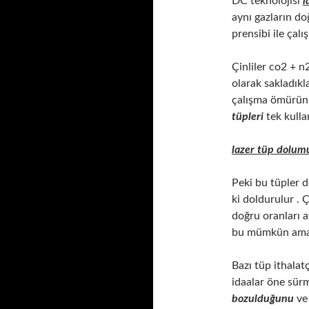
DC teknolojisi
l
aynı gazların do
prensibi ile çal
Çinliler co2 + n
olarak sakladıkl
çalışma ömürünü
tüpleri
tek kulla
lazer tüp dolum
Peki bu tüpler d
ki doldurulur . 
doğru oranları 
bu mümkün ama 
Bazı tüp ithalat
idaalar öne sürm
bozulduğunu
ve