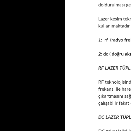
doldurulması ge
Lazer kesim tekno
kullanımaktadır 
1:
rf (radyo fre
2:
dc ( doğru akı
RF LAZER TÜPL
RF teknolojisin
frekansı ile hare
çıkartmasını sağ
çalışabilir fakat
DC LAZER TÜPL