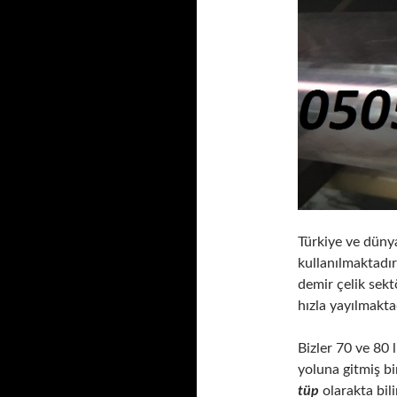
Türkiye ve dün
kullanılmaktadır,
demir çelik sektö
hızla yayılmakta
Bizler 70 ve 80 
yoluna gitmiş bi
tüp
olarakta bil