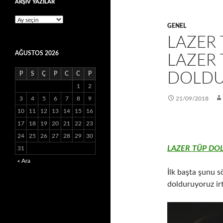
ARŞİV YAZILAR
ARŞİV
GENEL
YAZILAR
LAZER
AĞUSTOS 2026
LAZER 
DOLDU
P
S
Ç
P
C
C
P
1
2
3
4
5
6
7
8
9
21/09/2018
10
11
12
13
14
15
16
17
18
19
20
21
22
23
24
25
26
27
28
29
30
LAZER TÜP DO
31
« Ara
İlk başta şunu sö
dolduruyoruz ir