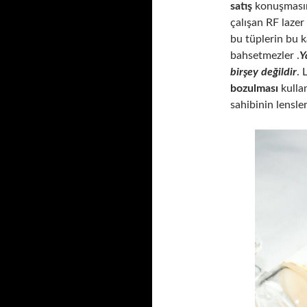
satış
konuşmasın
çalışan RF lazer 
bu tüplerin bu 
bahsetmezler .
Y
birşey değildir
. 
bozulması
kullan
sahibinin lensle