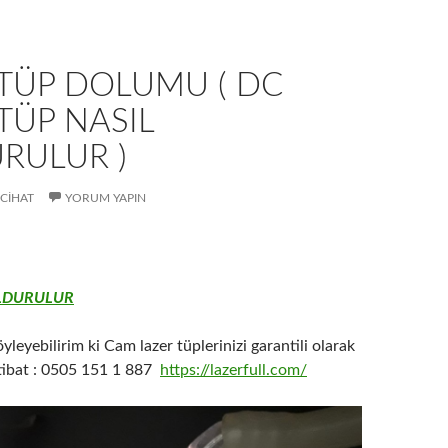
 TÜP DOLUMU ( DC
TÜP NASIL
RULUR )
CIHAT
YORUM YAPIN
LDURULUR
yleyebilirim ki Cam lazer tüplerinizi garantili olarak
tibat : 0505 151 1 887
https://lazerfull.com/