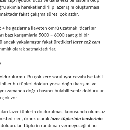
azer tüp fiyatları
ucuz ve daha eski bir sistem olup
ğru akımla hareketlendirilip lazer ışını oluşturması
ışmaktadır fakat çalışma süresi çok azdır.
2 + he gazlarına ilaveten ömrü uzatmak ticari sır
arı bazı karışımlarla 5000 – 6000 saat gibi bir
 ancak yakalamıştır fakat üretikleri
lazer co2 cam
nımlık olarak satmaktadırlar.
u
oldurulurmu. Bu çok kere soruluyor cevabı ise tabii
Çinliler bu tüpleri dolduruyorsa doğru karışımı ve
aynı zamanda doğru basıncı bulabilirseniz doldurulur
çok zor.
çıları lazer tüplerin doldurulması konusunda olumsuz
ektedirler , örnek olarak
lazer tüplerinin lenslerinin
 doldurulan tüplerin randıman vermeyeceğini her