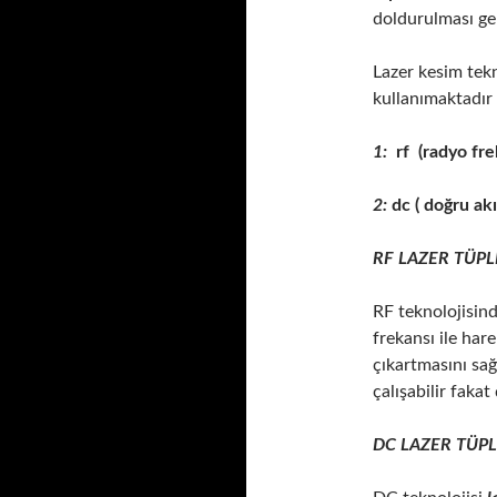
doldurulması ge
Lazer kesim tekno
kullanımaktadır 
1:
rf (radyo fre
2:
dc ( doğru akı
RF LAZER TÜPL
RF teknolojisin
frekansı ile hare
çıkartmasını sağ
çalışabilir fakat
DC LAZER TÜPL