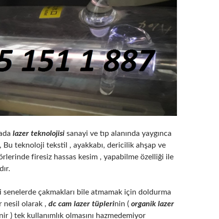
yada
lazer teknolojisi
sanayi ve tıp alanında yaygınca
 Bu teknoloji tekstil , ayakkabı, dericilik ahşap ve
rlerinde firesiz hassas kesim , yapabilme özelliği ile
dır.
li senelerde çakmakları bile atmamak için doldurma
r nesil olarak ,
dc cam lazer tüpleri
nin (
organik lazer
inir ) tek kullanımlık olmasını hazmedemiyor