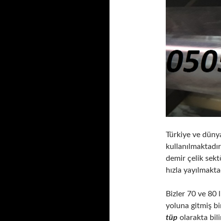
Türkiye ve dün
kullanılmaktadır,
demir çelik sektö
hızla yayılmakta
Bizler 70 ve 80 
yoluna gitmiş bi
tüp
olarakta bil