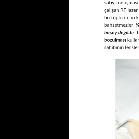
satış
konuşmasın
çalışan RF lazer 
bu tüplerin bu 
bahsetmezler .
Y
birşey değildir
. 
bozulması
kullan
sahibinin lensle