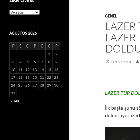
ARŞİV YAZILAR
ARŞİV
GENEL
YAZILAR
LAZER
AĞUSTOS 2026
LAZER 
DOLDU
P
S
Ç
P
C
C
P
1
2
3
4
5
6
7
8
9
21/09/2018
10
11
12
13
14
15
16
17
18
19
20
21
22
23
24
25
26
27
28
29
30
LAZER TÜP DO
31
« Ara
İlk başta şunu sö
dolduruyoruz ir