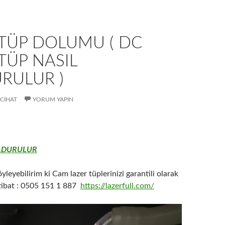
 TÜP DOLUMU ( DC
TÜP NASIL
RULUR )
CIHAT
YORUM YAPIN
LDURULUR
yleyebilirim ki Cam lazer tüplerinizi garantili olarak
tibat : 0505 151 1 887
https://lazerfull.com/