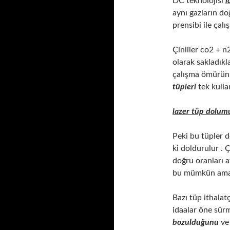
DC teknolojisi
l
aynı gazların do
prensibi ile çal
Çinliler co2 + n
olarak sakladıkl
çalışma ömürünü
tüpleri
tek kulla
lazer tüp dolum
Peki bu tüpler d
ki doldurulur . 
doğru oranları 
bu mümkün ama 
Bazı tüp ithalat
idaalar öne sürm
bozulduğunu
ve