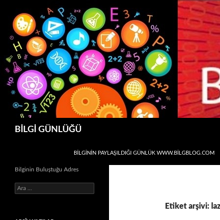
Ara
BİLGİ GÜNLÜĞÜ
İÇERIĞE ATLA
BİLGİNİN PAYLAŞILDIĞI GÜNLÜK WWW.BILGBLOG.COM
Bilginin Buluştuğu Adres
Arama:
Etiket arşivi: la