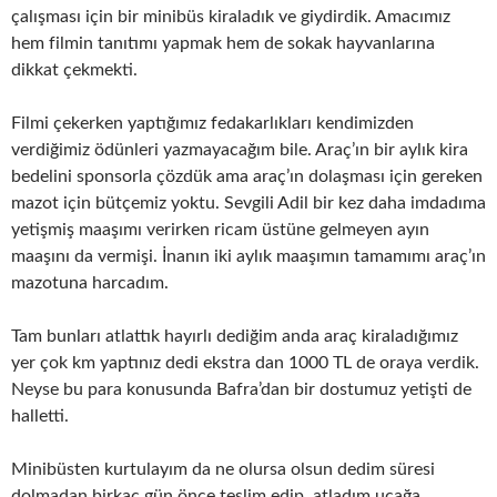
çalışması için bir minibüs kiraladık ve giydirdik. Amacımız
hem filmin tanıtımı yapmak hem de sokak hayvanlarına
dikkat çekmekti.
Filmi çekerken yaptığımız fedakarlıkları kendimizden
verdiğimiz ödünleri yazmayacağım bile. Araç’ın bir aylık kira
bedelini sponsorla çözdük ama araç’ın dolaşması için gereken
mazot için bütçemiz yoktu. Sevgili Adil bir kez daha imdadıma
yetişmiş maaşımı verirken ricam üstüne gelmeyen ayın
maaşını da vermişi. İnanın iki aylık maaşımın tamamımı araç’ın
mazotuna harcadım.
Tam bunları atlattık hayırlı dediğim anda araç kiraladığımız
yer çok km yaptınız dedi ekstra dan 1000 TL de oraya verdik.
Neyse bu para konusunda Bafra’dan bir dostumuz yetişti de
halletti.
Minibüsten kurtulayım da ne olursa olsun dedim süresi
dolmadan birkaç gün önce teslim edip, atladım uçağa