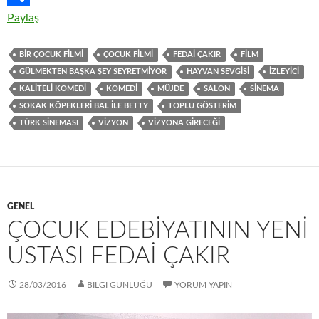
o
t
t
n
u
Paylaş
o
e
s
t
m
BIR ÇOCUK FILMI
ÇOCUK FILMI
FEDAI ÇAKIR
FİLM
k
r
A
e
b
GÜLMEKTEN BAŞKA ŞEY SEYRETMIYOR
HAYVAN SEVGISI
IZLEYICI
p
r
l
KALITELI KOMEDI
KOMEDİ
MÜJDE
SALON
SINEMA
SOKAK KÖPEKLERI BAL ILE BETTY
TOPLU GÖSTERIM
p
e
r
TÜRK SINEMASI
VIZYON
VIZYONA GIRECEĞI
s
t
GENEL
ÇOCUK EDEBIYATININ YENI
USTASI FEDAI ÇAKIR
28/03/2016
BİLGİ GÜNLÜĞÜ
YORUM YAPIN