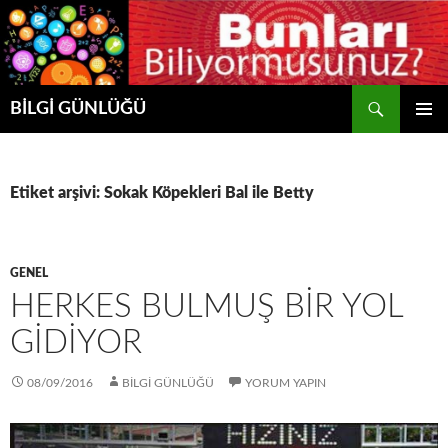
Ara
BİLGİ GÜNLÜĞÜ
İÇERIĞE
BIRINCI
ATLA
MENÜ
Etiket arşivi: Sokak Köpekleri Bal ile Betty
GENEL
HERKES BULMUŞ BİR YOL
GİDİYOR
08/09/2016
BİLGİ GÜNLÜĞÜ
YORUM YAPIN