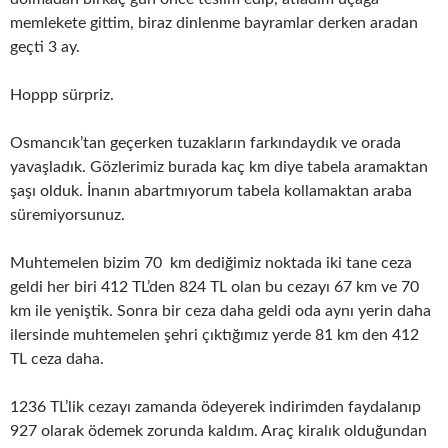
memlekete gittim, biraz dinlenme bayramlar derken aradan
geçti 3 ay.
Hoppp sürpriz.
Osmancık’tan geçerken tuzakların farkındaydık ve orada
yavaşladık. Gözlerimiz burada kaç km diye tabela aramaktan
şaşı olduk. İnanın abartmıyorum tabela kollamaktan araba
süremiyorsunuz.
Muhtemelen bizim 70 km dediğimiz noktada iki tane ceza
geldi her biri 412 TL’den 824 TL olan bu cezayı 67 km ve 70
km ile yeniştik. Sonra bir ceza daha geldi oda aynı yerin daha
ilersinde muhtemelen şehri çıktığımız yerde 81 km den 412
TL ceza daha.
1236 TL’lik cezayı zamanda ödeyerek indirimden faydalanıp
927 olarak ödemek zorunda kaldım. Araç kiralık olduğundan