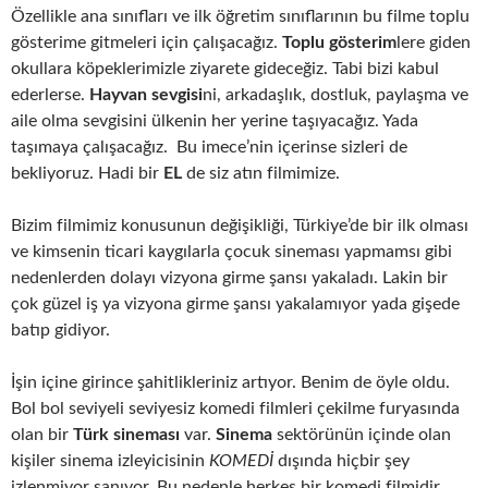
Özellikle ana sınıfları ve ilk öğretim sınıflarının bu filme toplu
gösterime gitmeleri için çalışacağız.
Toplu gösterim
lere giden
okullara köpeklerimizle ziyarete gideceğiz. Tabi bizi kabul
ederlerse.
Hayvan sevgisi
ni, arkadaşlık, dostluk, paylaşma ve
aile olma sevgisini ülkenin her yerine taşıyacağız. Yada
taşımaya çalışacağız. Bu imece’nin içerinse sizleri de
bekliyoruz. Hadi bir
EL
de siz atın filmimize.
Bizim filmimiz konusunun değişikliği, Türkiye’de bir ilk olması
ve kimsenin ticari kaygılarla çocuk sineması yapmamsı gibi
nedenlerden dolayı vizyona girme şansı yakaladı. Lakin bir
çok güzel iş ya vizyona girme şansı yakalamıyor yada gişede
batıp gidiyor.
İşin içine girince şahitlikleriniz artıyor. Benim de öyle oldu.
Bol bol seviyeli seviyesiz komedi filmleri çekilme furyasında
olan bir
Türk sineması
var.
Sinema
sektörünün içinde olan
kişiler sinema izleyicisinin
KOMEDİ
dışında hiçbir şey
izlenmiyor sanıyor. Bu nedenle herkes bir komedi filmidir