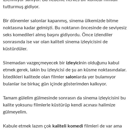
tutturmuş gidiyor.
Bir dönemler salonlar kapanmış, sinema ülkemizde bitme
noktasına kadar gelmişti. Bu noktanın öncesinde de seviyesiz
seks komedileri almış başını gidiyordu. Önce izlendiler
sonrasında ise var olan kaliteli sinema izleyicisini de
küstürdüler.
Sinemadan vazgeçmeyecek bir
izleyici
nin olduğunu kabul
etmek gerek, lakin bu izleyicisi de şu an küsme noktasındalar.
İstedikleri kalitede olan filmler
salon
larda yer bulamıyor
bulanlar ise birkaç gün içinde gösterimden kalkıyor.
Tamam gülelim gülmesinde sonrasın da sinema izleyicisini bu
kalite yoksunu filmlerle küstürüp kendi acınası halimize
gülmeyelim.
Kabule etmek lazım çok
kaliteli komedi
filmleri de var ama