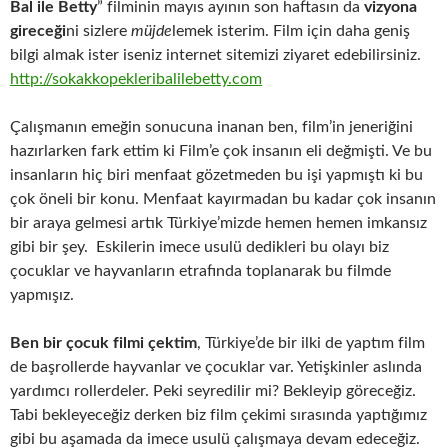
Bal ile Betty
” filminin mayıs ayının son haftasın da
vizyona
gireceği
ni sizlere
müjde
lemek isterim. Film için daha geniş
bilgi almak ister iseniz internet sitemizi ziyaret edebilirsiniz.
http://sokakkopekleribalilebetty.com
Çalışmanın emeğin sonucuna inanan ben, film’in jeneriğini
hazırlarken fark ettim ki Film’e çok insanın eli değmişti. Ve bu
insanların hiç biri menfaat gözetmeden bu işi yapmıştı ki bu
çok öneli bir konu. Menfaat kayırmadan bu kadar çok insanın
bir araya gelmesi artık Türkiye’mizde hemen hemen imkansız
gibi bir şey. Eskilerin imece usulü dedikleri bu olayı biz
çocuklar ve hayvanların etrafında toplanarak bu filmde
yapmışız.
Ben bir çocuk filmi çektim
, Türkiye’de bir ilki de yaptım film
de başrollerde hayvanlar ve çocuklar var. Yetişkinler aslında
yardımcı rollerdeler. Peki seyredilir mi? Bekleyip göreceğiz.
Tabi bekleyeceğiz derken biz film çekimi sırasında yaptığımız
gibi bu aşamada da imece usulü çalışmaya devam edeceğiz.