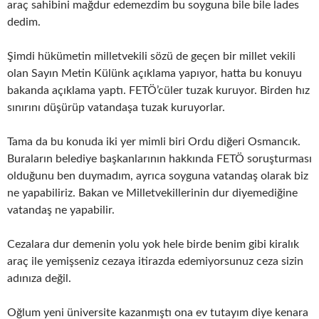
araç sahibini mağdur edemezdim bu soyguna bile bile lades
dedim.
Şimdi hükümetin milletvekili sözü de geçen bir millet vekili
olan Sayın Metin Külünk açıklama yapıyor, hatta bu konuyu
bakanda açıklama yaptı. FETÖ’cüler tuzak kuruyor. Birden hız
sınırını düşürüp vatandaşa tuzak kuruyorlar.
Tama da bu konuda iki yer mimli biri Ordu diğeri Osmancık.
Buraların belediye başkanlarının hakkında FETÖ soruşturması
olduğunu ben duymadım, ayrıca soyguna vatandaş olarak biz
ne yapabiliriz. Bakan ve Milletvekillerinin dur diyemediğine
vatandaş ne yapabilir.
Cezalara dur demenin yolu yok hele birde benim gibi kiralık
araç ile yemişseniz cezaya itirazda edemiyorsunuz ceza sizin
adınıza değil.
Oğlum yeni üniversite kazanmıştı ona ev tutayım diye kenara