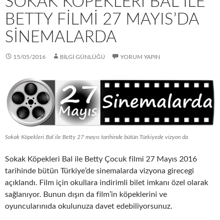
SOKAK KÖPEKLERI BAL ILE
BETTY FILMI 27 MAYIS’DA
SINEMALARDA
15/05/2016
BİLGİ GÜNLÜĞÜ
YORUM YAPIN
Sokak Köpekleri Bal ile Betty 27 mayıs tarihinde bütün Türkiyede vizyon da
Sokak Köpekleri Bal ile Betty Çocuk filmi 27 Mayıs 2016
tarihinde bütün Türkiye’de sinemalarda vizyona girecegi
açıklandı. Film için okullara indirimli bilet imkanı özel olarak
sağlanıyor. Bunun dışın da film’in köpeklerini ve
oyuncularınıda okulunuza davet edebiliyorsunuz.