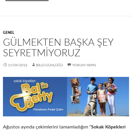
t
GENEL
GÜLMEKTEN BAŞKA ŞEY
SEYRETMİYORUZ
11/04/2016
BİLGİ GÜNLÜĞÜ
YORUM YAPIN
Ağustos ayında çekimlerini tamamladığım “
Sokak Köpekleri