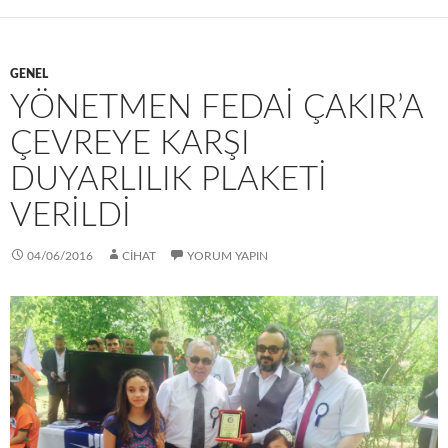
s
t
GENEL
YÖNETMEN FEDAİ ÇAKIR’A
ÇEVREYE KARŞI
DUYARLILIK PLAKETİ
VERİLDİ
04/06/2016
CIHAT
YORUM YAPIN