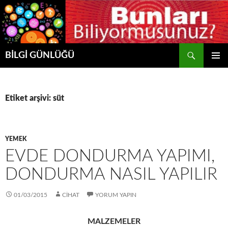
Ara
BİLGİ GÜNLÜĞÜ
İÇERIĞE
BIRINCI
ATLA
MENÜ
Etiket arşivi: süt
YEMEK
EVDE DONDURMA YAPIMI,
DONDURMA NASIL YAPILIR
01/03/2015
CIHAT
YORUM YAPIN
MALZEMELER