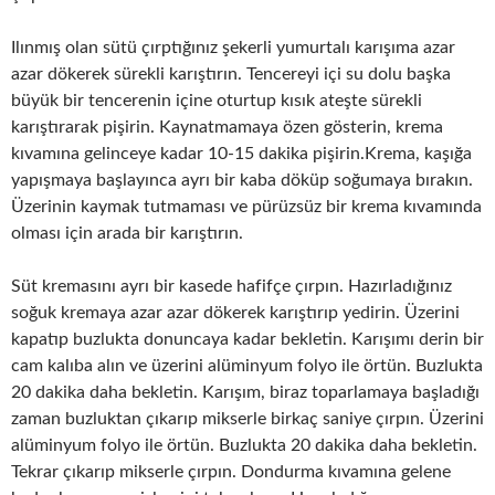
Ilınmış olan sütü çırptığınız şekerli yumurtalı karışıma azar
azar dökerek sürekli karıştırın. Tencereyi içi su dolu başka
büyük bir tencerenin içine oturtup kısık ateşte sürekli
karıştırarak pişirin. Kaynatmamaya özen gösterin, krema
kıvamına gelinceye kadar 10-15 dakika pişirin.Krema, kaşığa
yapışmaya başlayınca ayrı bir kaba döküp soğumaya bırakın.
Üzerinin kaymak tutmaması ve pürüzsüz bir krema kıvamında
olması için arada bir karıştırın.
Süt kremasını ayrı bir kasede hafifçe çırpın. Hazırladığınız
soğuk kremaya azar azar dökerek karıştırıp yedirin. Üzerini
kapatıp buzlukta donuncaya kadar bekletin. Karışımı derin bir
cam kalıba alın ve üzerini alüminyum folyo ile örtün. Buzlukta
20 dakika daha bekletin. Karışım, biraz toparlamaya başladığı
zaman buzluktan çıkarıp mikserle birkaç saniye çırpın. Üzerini
alüminyum folyo ile örtün. Buzlukta 20 dakika daha bekletin.
Tekrar çıkarıp mikserle çırpın. Dondurma kıvamına gelene