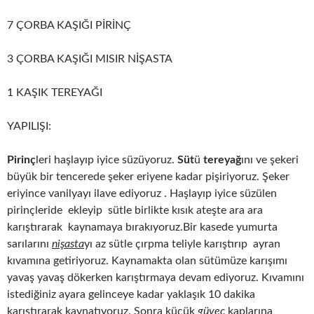
7 ÇORBA KAŞIĞI PİRİNÇ
3 ÇORBA KAŞIĞI MISIR NİŞASTA
1 KAŞIK TEREYAĞI
YAPILIŞI:
Pirinç
leri haşlayıp iyice süzüyoruz.
Süt
ü
tereyağ
ını ve şekeri
büyük bir tencerede şeker eriyene kadar pişiriyoruz. Şeker
eriyince vanilyayı ilave ediyoruz . Haşlayıp iyice süzülen
pirinçleride ekleyip sütle birlikte kısık ateşte ara ara
karıştırarak kaynamaya bırakıyoruz.Bir kasede yumurta
sarılarını
nişasta
yı az sütle çırpma teliyle karıştırıp ayran
kıvamına getiriyoruz. Kaynamakta olan sütümüze karışımı
yavaş yavaş dökerken karıştırmaya devam ediyoruz. Kıvamını
istediğiniz ayara gelinceye kadar yaklaşık 10 dakika
karıştırarak kaynatıyoruz. Sonra küçük
güveç
kaplarına