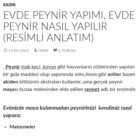
KADIN
EVDE PEYNİR YAPIMI, EVDE
PEYNIR NASIL YAPILIR
(RESIMLI ANLATIM)
13/01/2015
CIHAT
2 YORUM
Peynir
inek,keçi, koyun
gibi hayvanların sütlerinden yapılan
bir gıda maddesi olup yapımında
sirke,limon
gibi
asitler
bazen
akiden
bitkisinin ekstraları kullanılır, ama gerçek peynir
maya
sı buzaa midesinden elde edilen
rennet
adlı bir enzimdir.
Evimizde maya kulanmadan peynirimizi kendimiz nasıl
yaparız.
Malzemeler